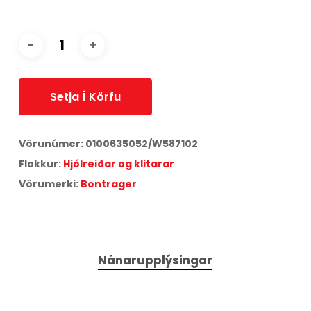
Setja Í Körfu
Vörunúmer:
0100635052/W587102
Flokkur:
Hjólreiðar og klitarar
Vörumerki:
Bontrager
Nánarupplýsingar