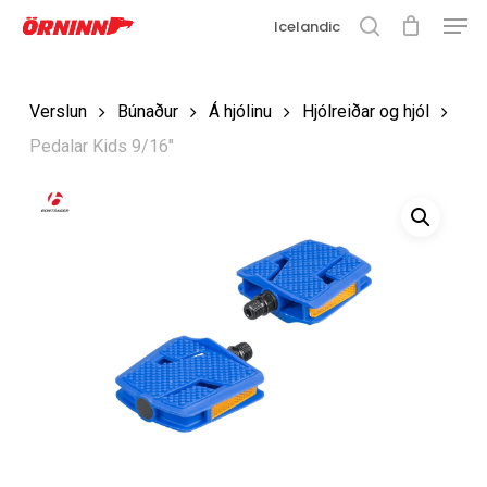
Matse
Fara
Icelandic
í
leit
Loka
aðalefni
valmyn
Loka
Verslun
Búnaður
Á hjólinu
Hjólreiðar og hjól
leit
Pedalar Kids 9/16″