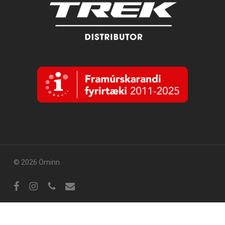
© 2026 Örninn.
Facebook
Instagram
sími
tölvupóstur