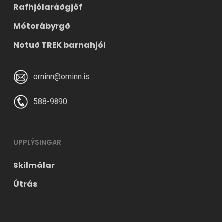
Rafhjólaráðgjöf
Mótorábyrgð
Notuð TREK barnahjól
orninn@orninn.is
588-9890
UPPLÝSINGAR
Skilmálar
Útrás