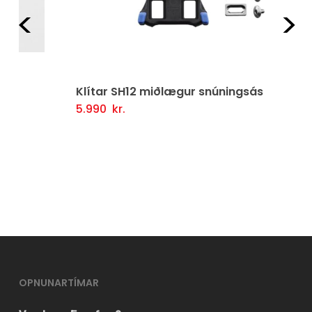
Fyrri
Næ
Klítar SH12 miðlægur snúningsás
5.990
kr.
Setja Í Körfu
OPNUNARTÍMAR