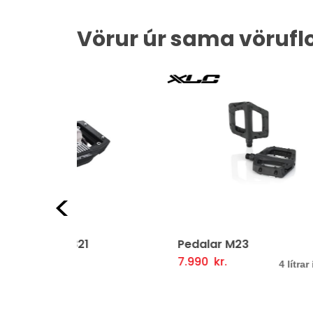
Vörur úr sama vörufl
Fyrri
1
Pedalar M23
Ped
7.990
kr.
1.9
Þessi
ljótlegt yfirlit
Valmöguleikarar
Fljótlegt yfirlit
Va
4 lítrar í boði
vara
er