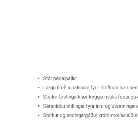
Stór pedalpallur
Lægri hæð á pallinum fyrir stöðugleika í ped
Sterkir festingarklær tryggja mjúka festingu
Sérsníddu stillingar fyrir inn- og útsetninga
Sterkur og endingargóður króm-molíasnúður