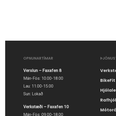
í
boði
í
mörgum
útgáfum.
Hægt
er
OPNUNARTÍMAR
ÞJÓNUS
að
velja
Verkst
Verslun – Faxafen 8
valmöguleikana
Mán-Fös: 10.00-18.00
BikeFit
á
Lau: 11.00-15.00
Hjólal
vörusíðunni.
Sun: Lokað
Rafhjó
Verkstæði – Faxafen 10
Mótor
Mán-Fös: 09.00-18.00