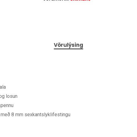
Vörulýsing
ala
 og losun
rspennu
 með 8 mm sexkantslyklifestingu