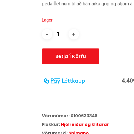
pedalfletinum til að hámarka grip og stjórn 
Lager
Setja Í Körfu
4.40
3
Miðað við
6
greiðslur á
17,25
% vöxtum.
Vörunúmer:
0100633348
Aðeins
2,9
% lántökugjald og
95
kr. færslugjald á mán
Flokkur:
Hjólreiðar og klitarar
Árleg hlutfallstala kostnaður:
42,75
%.
Heildarkostnaður:
26.456
kr.
Vörumerki:
Shimano