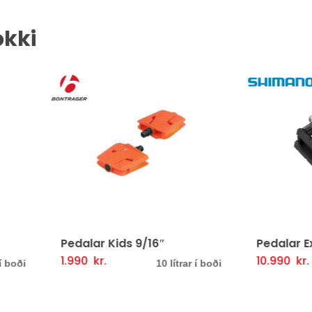
okki
alar Kids 9/16″
Pedalar Explorer EF202
90
kr.
10.990
kr.
Þessi
Þessi
lmöguleikarar
Fljótlegt yfirlit
Valmöguleikarar
Fljót
10 lítrar í boði
5 lítrar 
vara
vara
er
er