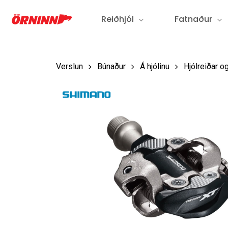
Fara
Reiðhjól
Fatnaður
í
aðalefni
Verslun
Búnaður
Á hjólinu
Hjólreiðar og