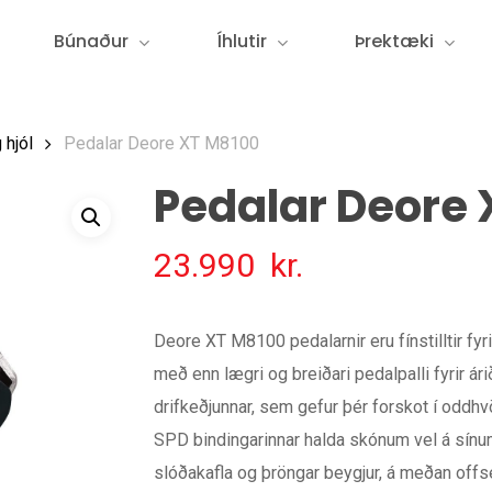
Búnaður
Íhlutir
Þrektæki
 hjól
Pedalar Deore XT M8100
Pedalar Deore
23.990
kr.
Deore XT M8100 pedalarnir eru fínstilltir fyr
með enn lægri og breiðari pedalpalli fyrir árið
drifkeðjunnar, sem gefur þér forskot í oddh
SPD bindingarinnar halda skónum vel á sínum
slóðakafla og þröngar beygjur, á meðan offse