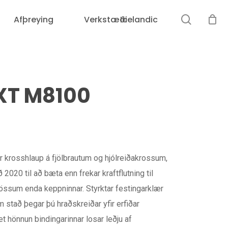
leit
Afþreying
Verkstæði
Icelandic
Karfan þín er tóm.
 XT M8100
ir krosshlaup á fjölbrautum og hjólreiðakrossum,
 2020 til að bæta enn frekar kraftflutning til
vössum enda keppninnar. Styrktar festingarklær
 stað þegar þú hraðskreiðar yfir erfiðar
t hönnun bindingarinnar losar leðju af
Loka