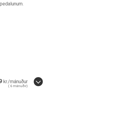
á pedalunum.
leit
9
kr./mánuður
(
6
mánuðir)
6
mánuðir.
6
uði.