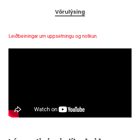
Vörulýsing
Leiðbeiningar um uppsetningu og notkun.