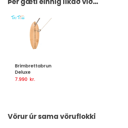
Þér gæti einnig líkað við…
Brimbrettabrun
Deluxe
7.990
kr.
Setja Í Körfu
Vörur úr sama vöruflokki