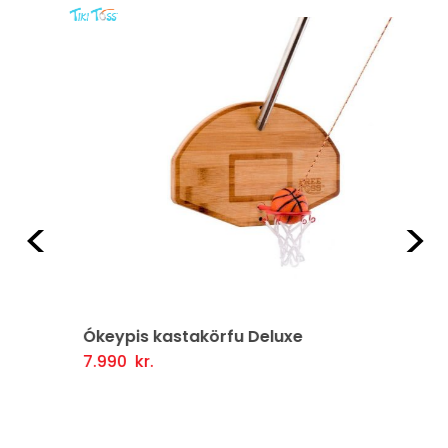
Fyrri
Næ
Ókeypis kastakörfu Deluxe
7.990
kr.
Setja Í Körfu