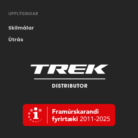
UPPLÝSINGAR
Skilmálar
Útrás