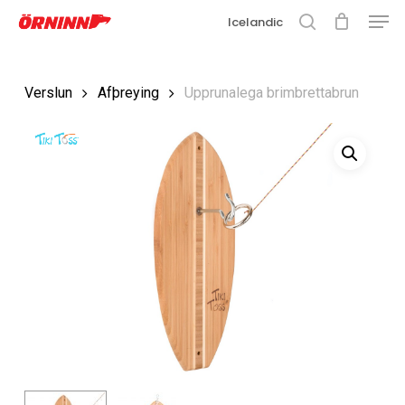
Matse
Fara
Icelandic
í
leit
Loka
aðalefni
valmyn
Loka
Verslun
Afþreying
Upprunalega brimbrettabrun
leit