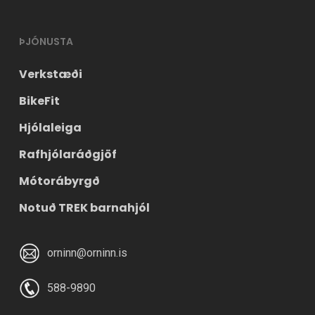
ÞJÓNUSTA
Verkstæði
BikeFit
Hjólaleiga
Rafhjólaráðgjöf
Mótorábyrgð
Notuð TREK barnahjól
orninn@orninn.is
588-9890