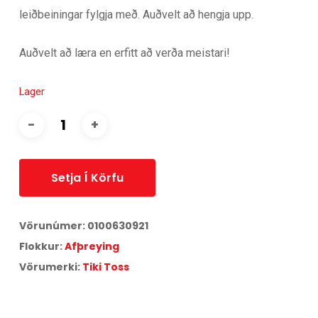
leiðbeiningar fylgja með. Auðvelt að hengja upp.
Auðvelt að læra en erfitt að verða meistari!
Lager
Setja Í Körfu
Vörunúmer:
0100630921
Flokkur:
Afþreying
Vörumerki:
Tiki Toss