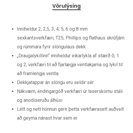
Vörulýsing
Inniheldur 2, 2,5, 3, 4, 5, 6 og 8 mm
sexkantsverkfæri, T25, Phillips og flathaus skrúfjárn
og rúmmara fyrir slöngulaus dekk
„Draugalykillinn“ inniheldur eikarlykla af stærð 0, 1
og 2, verkfæri til að fjarlægja ventlakjarna og lykil til
að framlengja ventla.
Dekkjatappar án slöngu eru seldir sér
Nákvæm, endingargóð verkfæri úr laserskornu stáli
og anodiseruðu álhúsi
Létt og nett hönnun gerir þetta verkfærasett auðvelt
að geyma nánast hvar sem er