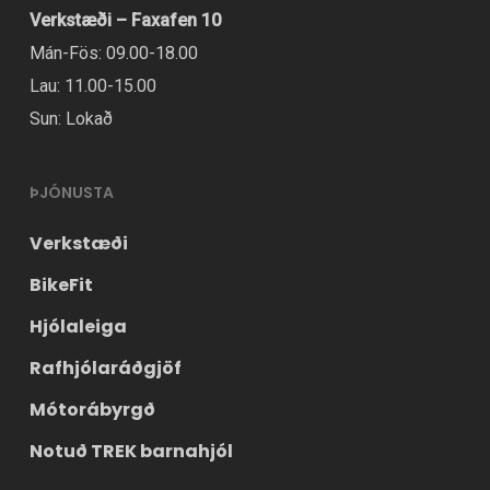
Verkstæði – Faxafen 10
Mán-Fös: 09.00-18.00
Lau: 11.00-15.00
Sun: Lokað
ÞJÓNUSTA
Verkstæði
BikeFit
Hjólaleiga
Rafhjólaráðgjöf
Mótorábyrgð
Notuð TREK barnahjól