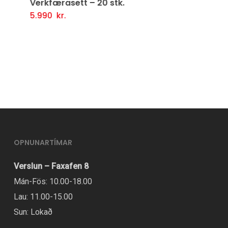
Verkfærasett – 20 stk.
5.990
kr.
Setja Í Körfu
OPNUNARTÍMAR
Verslun – Faxafen 8
Mán-Fös: 10.00-18.00
Lau: 11.00-15.00
Sun: Lokað