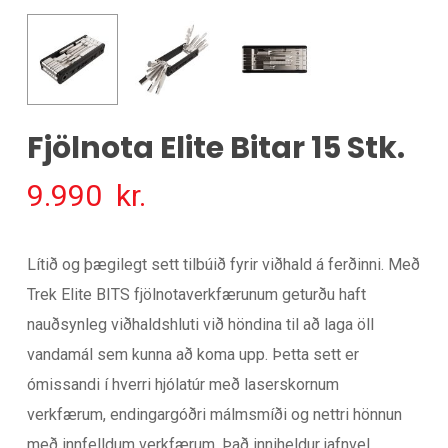
Fjölnota Elite Bitar 15 Stk.
9.990
kr.
Lítið og þægilegt sett tilbúið fyrir viðhald á ferðinni. Með
Trek Elite BITS fjölnotaverkfærunum geturðu haft
nauðsynleg viðhaldshluti við höndina til að laga öll
vandamál sem kunna að koma upp. Þetta sett er
ómissandi í hverri hjólatúr með laserskornum
verkfærum, endingargóðri málmsmíði og nettri hönnun
með innfelldum verkfærum. Það inniheldur jafnvel