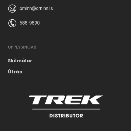
orninn@orninn.is
588-9890
UPPLÝSINGAR
Skilmálar
Útrás