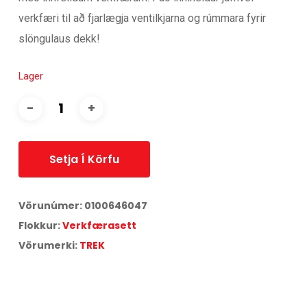
verkfæri til að fjarlægja ventilkjarna og rúmmara fyrir
slöngulaus dekk!
Lager
Setja Í Körfu
Vörunúmer:
0100646047
Flokkur:
Verkfærasett
Vörumerki:
TREK