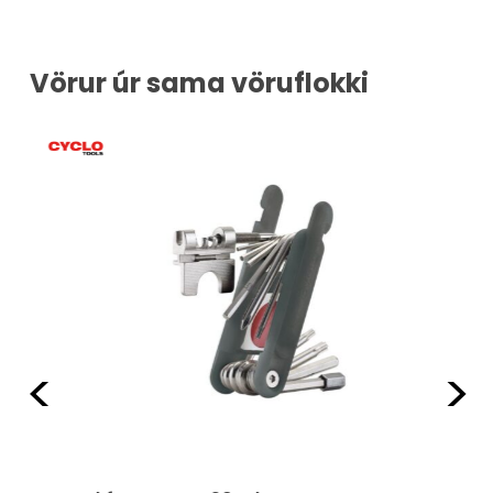
Vörur úr sama vöruflokki
Fyrri
Næ