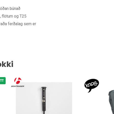
rgóðan búnað
s, flötum og T25
hvaða ferðalag sem er
okki