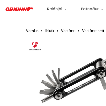
Fara
Reiðhjól
Fatnaður
í
aðalefni
Verslun
Íhlutir
Verkfæri
Verkfærasett