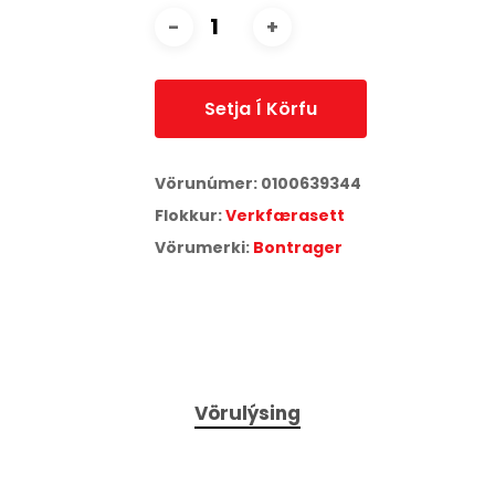
Setja Í Körfu
Vörunúmer:
0100639344
Flokkur:
Verkfærasett
Vörumerki:
Bontrager
Vörulýsing