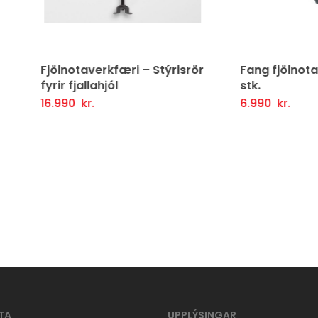
lnotaverkfæri – Stýrisrör
Fang fjölnotaverkfæri 1
r fjallahjól
stk.
990
kr.
6.990
kr.
tja Í Körfu
Fljótlegt yfirlit
Setja Í Körfu
Fljótlegt y
TA
UPPLÝSINGAR