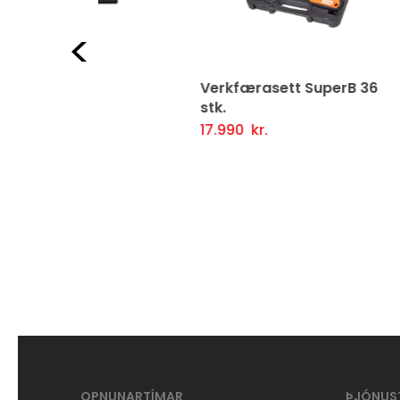
Fyrri
Verkfærasett SuperB 36
Fjö
stk.
fyri
ljótlegt yfirlit
17.990
kr.
16.
Setja Í Körfu
Fljótlegt yfirlit
Se
OPNUNARTÍMAR
ÞJÓNUS