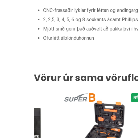
CNC-fræsaðir lyklar fyrir léttan og endinga
2, 2,5, 3, 4, 5, 6 og 8 sexkants ásamt Phillip
Mjótt snið gerir það auðvelt að pakka því í 
Ofurlétt álblönduhönnun
Vörur úr sama vörufl
NÝTT