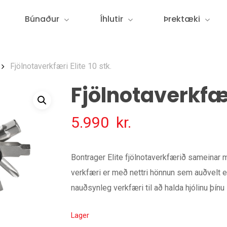
Búnaður
Íhlutir
Þrektæki
Fjölnotaverkfæri Elite 10 stk.
Fjölnotaverkfæri
5.990
kr.
Bontrager Elite fjölnotaverkfærið sameinar 
verkfæri er með nettri hönnun sem auðvelt e
nauðsynleg verkfæri til að halda hjólinu þínu 
Lager