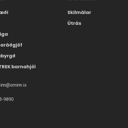
æði
Skilmálar
Útrás
eiga
laráðgjöf
ábyrgð
TREK barnahjól
ninn@orninn.is
8-9890