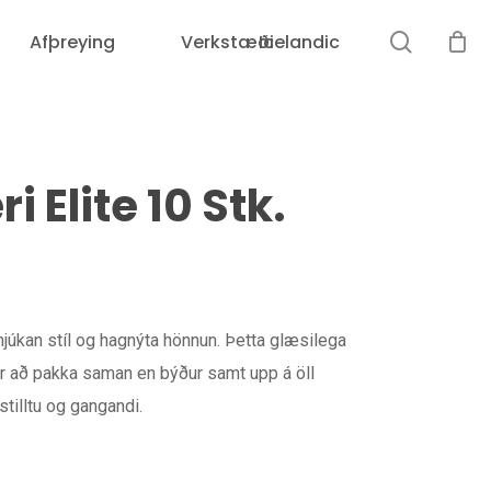
leit
Afþreying
Verkstæði
Icelandic
Karfan þín er tóm.
 Elite 10 Stk.
mjúkan stíl og hagnýta hönnun. Þetta glæsilega
r að pakka saman en býður samt upp á öll
stilltu og gangandi.
Loka
leit