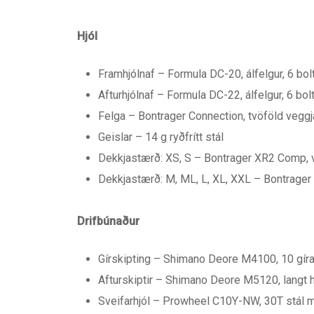
Hjól
Framhjólnaf – Formula DC-20, álfelgur, 6 bo
Afturhjólnaf – Formula DC-22, álfelgur, 6 bo
Felga – Bontrager Connection, tvöföld veggja
Geislar – 14 g ryðfrítt stál
Dekkjastærð: XS, S – Bontrager XR2 Comp, vír
Dekkjastærð: M, ML, L, XL, XXL – Bontrager 
Drifbúnaður
Gírskipting – Shimano Deore M4100, 10 gír
Afturskiptir – Shimano Deore M5120, langt h
Sveifarhjól – Prowheel C10Y-NW, 30T stál m