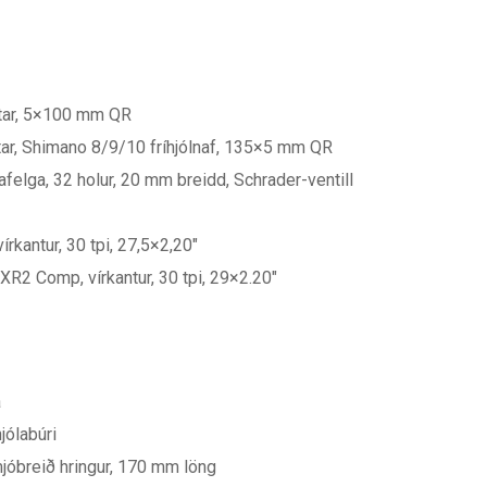
ltar, 5×100 mm QR
ltar, Shimano 8/9/10 fríhjólnaf, 135×5 mm QR
felga, 32 holur, 20 mm breidd, Schrader-ventill
kantur, 30 tpi, 27,5×2,20″
XR2 Comp, vírkantur, 30 tpi, 29×2.20″
a
jólabúri
jóbreið hringur, 170 mm löng