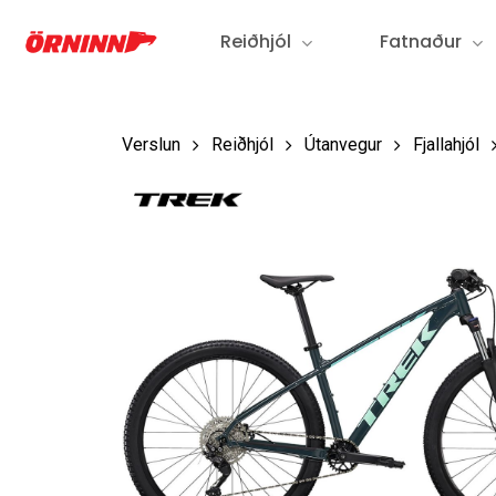
Fara
Reiðhjól
Fatnaður
í
aðalefni
Verslun
Reiðhjól
Útanvegur
Fjallahjól