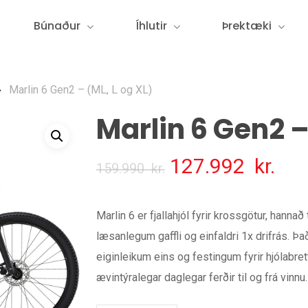
Búnaður
Íhlutir
Þrektæki
Marlin 6 Gen2 – (ML, L og XL)
Marlin 6 Gen2 –
Upphaflegt
Núv
127.992
kr.
159.990
kr.
verð
ver
var:
er:
Marlin 6 er fjallahjól fyrir krossgötur, hannað
159.990
127
læsanlegum gaffli og einfaldri 1x drifrás. Það 
kr.
kr.
eiginleikum eins og festingum fyrir hjólabret
ævintýralegar daglegar ferðir til og frá vinnu.