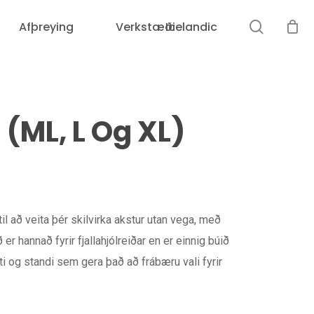
leit
Afþreying
Verkstæði
Icelandic
Karfan þín er tóm.
 (ML, L Og XL)
erandi
ð
 til að veita þér skilvirka akstur utan vega, með
.992
er hannað fyrir fjallahjólreiðar en er einnig búið
ti og standi sem gera það að frábæru vali fyrir