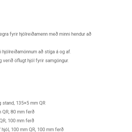
ra fyrir hjólreiðamenn með minni hendur að
 hjólreiðamönnum að stíga á og af.
g verið öflugt hjól fyrir samgöngur.
d og stand, 135×5 mm QR
mm QR, 80 mm ferð
m QR, 100 mm ferð
9″ hjól, 100 mm QR, 100 mm ferð