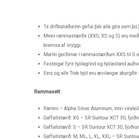
1x drifbúnaðurinn gefur þér alla gíra sem þú 
Minni rammastærðir (XXS, XS og S) eru með
bremsa af öryggi.
Marlin gerðirnar í rammastærðum XXS til S 
Festingar fyrir hjólagrind og hjólastand auðve
Eins og allir Trek hjól eru ævilangar ábyrgðir 
Rammasett
Rammi – Alpha Silver Aluminum, innri víralei
Gaffallstærð: XS – SR Suntour XCT 30, fjöðr
Gaffallstærð: S – SR Suntour XCT 30, fjöðru
Gaffallstærð: M, ML, L, XL, XXL – SR Suntou