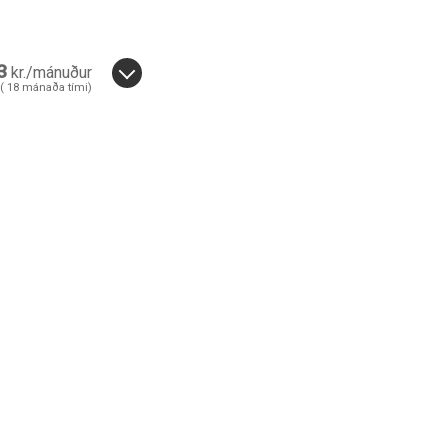
3
kr./mánuður
(
18
mánaða tími)
36
18
mánuðir.
nuði.