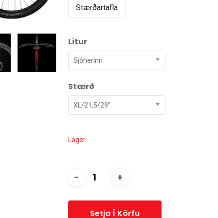
Stærðartafla
Litur
Sjóherinn
Stærð
XL/21,5/29"
Lager
Setja Í Körfu