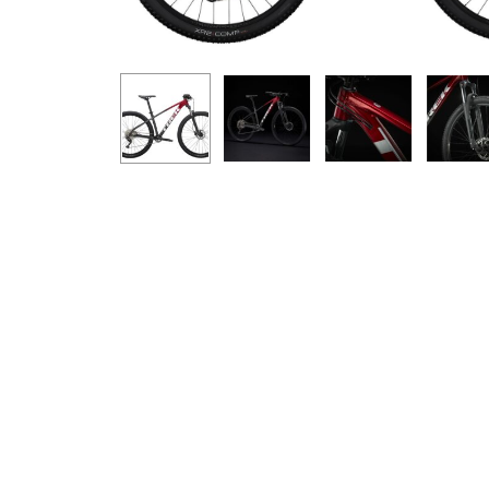
Ýttu á Enter til að leita eða ESC til að loka