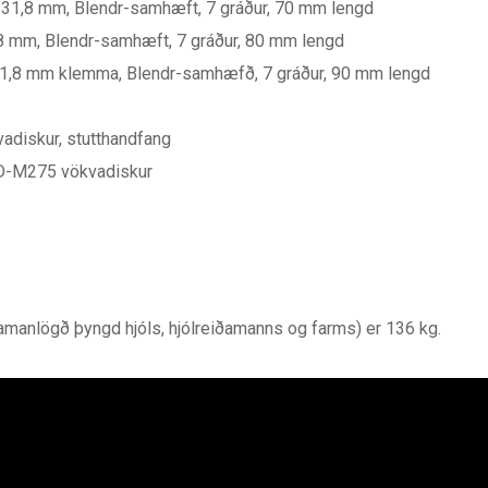
, 31,8 mm, Blendr-samhæft, 7 gráður, 70 mm lengd
1,8 mm, Blendr-samhæft, 7 gráður, 80 mm lengd
, 31,8 mm klemma, Blendr-samhæfð, 7 gráður, 90 mm lengd
diskur, stutthandfang
HD-M275 vökvadiskur
anlögð þyngd hjóls, hjólreiðamanns og farms) er 136 kg.