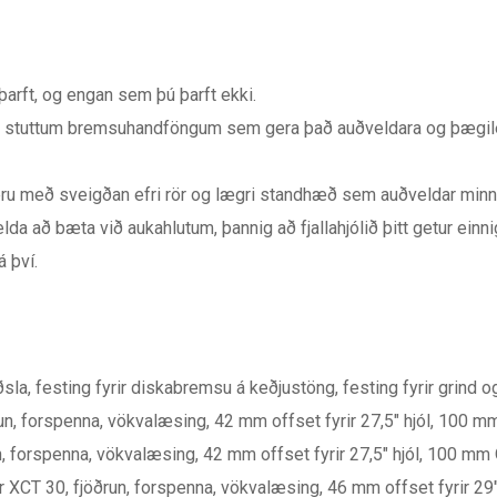
þarft, og engan sem þú þarft ekki.
 stuttum bremsuhandföngum sem gera það auðveldara og þægileg
eru með sveigðan efri rör og lægri standhæð sem auðveldar minni
lda að bæta við aukahlutum, þannig að fjallahjólið þitt getur einni
á því.
ðsla, festing fyrir diskabremsu á keðjustöng, festing fyrir grin
un, forspenna, vökvalæsing, 42 mm offset fyrir 27,5″ hjól, 100 
n, forspenna, vökvalæsing, 42 mm offset fyrir 27,5″ hjól, 100 m
r XCT 30, fjöðrun, forspenna, vökvalæsing, 46 mm offset fyrir 2