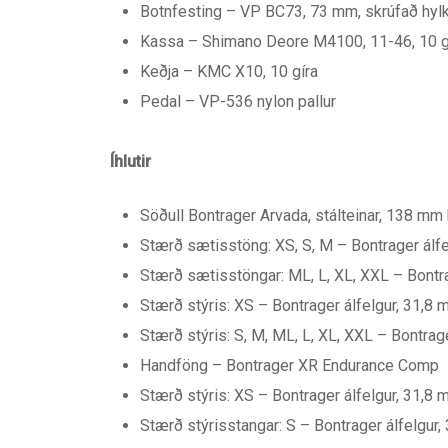
Botnfesting – VP BC73, 73 mm, skrúfað hylk
Kassa – Shimano Deore M4100, 11-46, 10 g
Keðja – KMC X10, 10 gíra
Pedal – VP-536 nylon pallur
Íhlutir
Söðull Bontrager Arvada, stálteinar, 138 mm
Stærð sætisstöng: XS, S, M – Bontrager álf
Stærð sætisstöngar: ML, L, XL, XXL – Bontr
Stærð stýris: XS – Bontrager álfelgur, 31,
Stærð stýris: S, M, ML, L, XL, XXL – Bontr
Handföng – Bontrager XR Endurance Comp
Stærð stýris: XS – Bontrager álfelgur, 31,8
Stærð stýrisstangar: S – Bontrager álfelgur