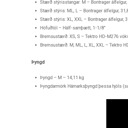
Stærð stýrisstangar: M – Bontrager álfelgur
Stærð stýris: ML, L – Bontrager álfelgur, 3
Stærð stýris: XL, XXL – Bontrager álfelgur
Höfuðtól – Hálf-samþætt, 1-1/8″
Bremsustærð: XS, S – Tektro HD-M276 vökva
Bremsustærð: M, ML, L, XL, XXL – Tektro 
Þyngd
Þyngd – M – 14,11 kg
Þyngdarmörk Hámarksþyngd þessa hjóls (sam