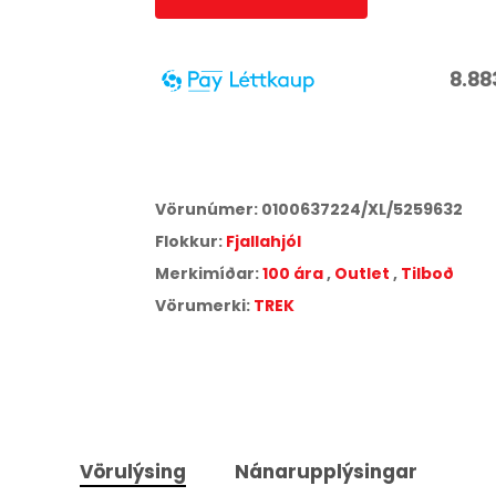
8.88
3
6
12
18
24
ára
Miðað við
18
greiðslur á
17,25
% vöxtum.
Vörunúmer:
0100637224/XL/5259632
Aðeins
3,5
% lántökugjald og
495
kr. færslugjald á má
Flokkur:
Fjallahjól
Árleg hlutfallstala kostnaður:
34,44
%.
Heildarkostnaður:
159.886
kr.
Merkimíðar:
100 ára
,
Outlet
,
Tilboð
Vörumerki:
TREK
Vörulýsing
Nánarupplýsingar