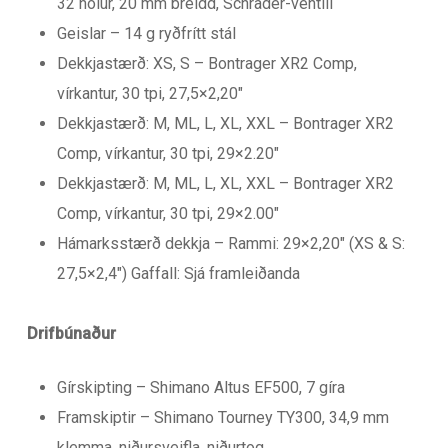
32 holur, 20 mm breidd, Schrader-ventill
Geislar – 14 g ryðfrítt stál
Dekkjastærð: XS, S – Bontrager XR2 Comp,
vírkantur, 30 tpi, 27,5×2,20″
Dekkjastærð: M, ML, L, XL, XXL – Bontrager XR2
Comp, vírkantur, 30 tpi, 29×2.20″
Dekkjastærð: M, ML, L, XL, XXL – Bontrager XR2
Comp, vírkantur, 30 tpi, 29×2.00″
Hámarksstærð dekkja – Rammi: 29×2,20″ (XS & S:
27,5×2,4″) Gaffall: Sjá framleiðanda
Drifbúnaður
Gírskipting – Shimano Altus EF500, 7 gíra
Framskiptir – Shimano Tourney TY300, 34,9 mm
klemma, niðursveifla, niðurtog