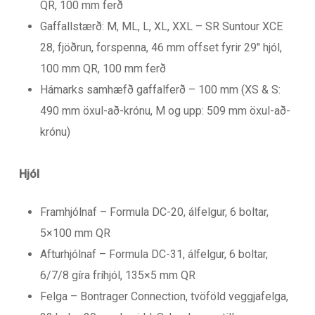
QR, 100 mm ferð
Gaffallstærð: M, ML, L, XL, XXL – SR Suntour XCE
28, fjöðrun, forspenna, 46 mm offset fyrir 29″ hjól,
100 mm QR, 100 mm ferð
Hámarks samhæfð gaffalferð – 100 mm (XS & S:
490 mm öxul-að-krónu, M og upp: 509 mm öxul-að-
krónu)
Hjól
Framhjólnaf – Formula DC-20, álfelgur, 6 boltar,
5×100 mm QR
Afturhjólnaf – Formula DC-31, álfelgur, 6 boltar,
6/7/8 gíra fríhjól, 135×5 mm QR
Felga – Bontrager Connection, tvöföld veggjafelga,