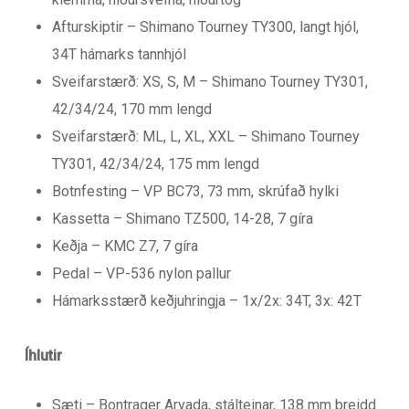
Afturskiptir – Shimano Tourney TY300, langt hjól,
34T hámarks tannhjól
Sveifarstærð: XS, S, M – Shimano Tourney TY301,
42/34/24, 170 mm lengd
Sveifarstærð: ML, L, XL, XXL – Shimano Tourney
TY301, 42/34/24, 175 mm lengd
Botnfesting – VP BC73, 73 mm, skrúfað hylki
Kassetta – Shimano TZ500, 14-28, 7 gíra
Keðja – KMC Z7, 7 gíra
Pedal – VP-536 nylon pallur
Hámarksstærð keðjuhringja – 1x/2x: 34T, 3x: 42T
Íhlutir
Sæti – Bontrager Arvada, stálteinar, 138 mm breidd