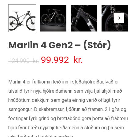
Marlin 4 Gen2 – (Stór)
Upphaflegt
Núverandi
99.992
kr.
124.990
kr.
verð
verð
var:
er:
Marlin 4 er fullkomin leið inn í slóðahjólreiðar. Það er
124.990
99.992
tilvalið fyrir nýja hjólreiðamenn sem vilja fjallahjól með
kr.
kr.
hnúðóttum dekkjum sem geta einnig verið öflugt fyrir
samgöngur. Diskabremsur, fjöðrun að framan, 21 gíra og
festingar fyrir grind og brettabönd gera þetta að frábæru
hjóli fyrir bæði nýja hjólreiðamenn á slóðum og þá sem
vilja ferðast á háskólasvæðinu.