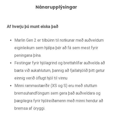
Nánarupplýsingar
Af hverju þú munt elska það
Marlin Gen 2 er tilbúinn til notkunar með auðveldum
eiginleikum sem hjálpa þér að fá sem mest fyrir
peningana þína.
Festingar fyrir hjólagrind og brettahlífar auðvelda að
bæta við aukahlutum, þannig að fjallahjólið þitt getur
einnig verið öflugt hjól til vinnu
Minni rammastærðir (XS og S) eru með stuttum
bremsuhandföngum sem gera það auðveldara og
þægilegra fyrir hjólreiðamenn með minni hendur að
bremsa af öryggi.