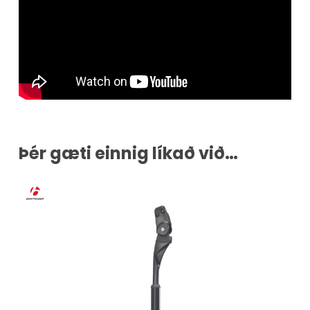
Þér gæti einnig líkað við…