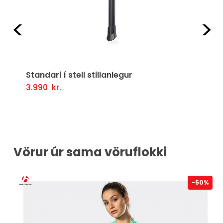
Fyrri
Næ
Standari í stell stillanlegur
3.990
kr.
Setja Í Körfu
Vörur úr sama vöruflokki
0%
-50%