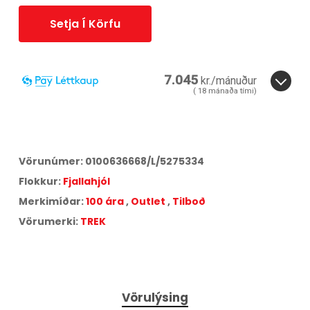
Setja Í Körfu
7.045
kr./mánuður
(
18
mánaða tími)
3
6
12
18
24
36
18
mánuðir.
ára
Miðað við
18
greiðslur á
17,25
% vöxtum.
Vörunúmer:
0100636668/L/5275334
Aðeins
3,5
% lántökugjald og
495
kr. færslugjald á mánuði.
Flokkur:
Fjallahjól
Árleg hlutfallstala kostnaður:
37,41
%.
Heildarkostnaður:
126.808
kr.
Merkimíðar:
100 ára
,
Outlet
,
Tilboð
Vörumerki:
TREK
Vörulýsing