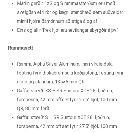
Marlin gerðir í XS og S rammastærðum eru með
sveigðan efri rör og lægri standhæð sem auðveldar
minni hjólreiðamönnum að stíga á og af.
Eins og allir Trek hjól eru ævilangar ábyrgðir á því.
Rammasett
Rammi: Alpha Silver Aluminum, innri víraleiðsla,
festing fyrir diskabremsu á keðjustöng, festing fyrir
grind og standara, 135×5 mm QR
Gaffallstærð: XS – SR Suntour XCE 28, fjöðrun,
forspenna, 42 mm offset fyrir 27,5″ hjól, 100 mm
QR, 80 mm ferð
Gaffallstærð: S – SR Suntour XCE 28, fjöðrun,
forspenna, 42 mm offset fyrir 27,5″ hjól, 100 mm