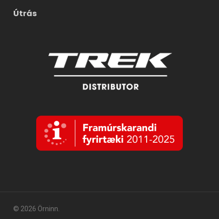
Útrás
© 2026 Örninn.