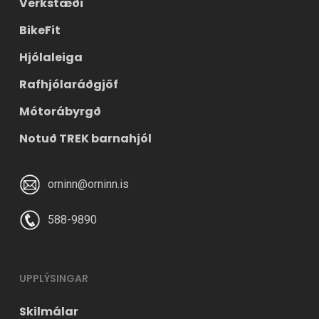
Verkstæði
BikeFit
Hjólaleiga
Rafhjólaráðgjöf
Mótorábyrgð
Notuð TREK barnahjól
orninn@orninn.is
588-9890
UPPLÝSINGAR
Skilmálar