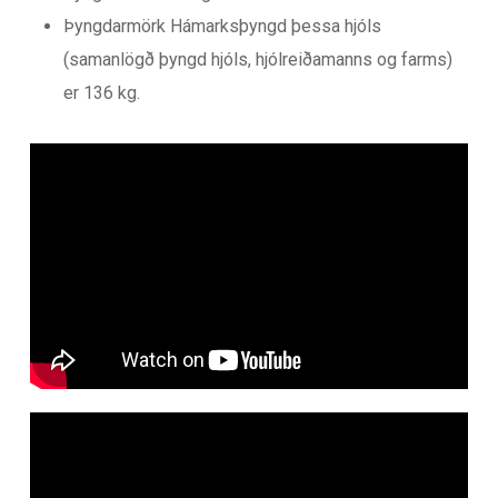
Þyngdarmörk Hámarksþyngd þessa hjóls
(samanlögð þyngd hjóls, hjólreiðamanns og farms)
er 136 kg.