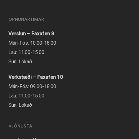
útgáfum.
Hægt
OPNUNARTÍMAR
er
Verslun – Faxafen 8
að
Mán-Fös: 10.00-18.00
velja
Lau: 11.00-15.00
valmöguleikana
Sun: Lokað
á
vörusíðunni.
Verkstæði – Faxafen 10
Mán-Fös: 09.00-18.00
Lau: 11.00-15.00
Sun: Lokað
ÞJÓNUSTA