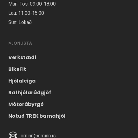
Mán-Fös: 09.00-18.00
Lau: 11.00-15.00
Sun: Lokað
ÞJÓNUSTA
Verkstæði
BikeFit
Hjólaleiga
Rafhjólaráðgjöf
Mótorábyrgð
Notuð TREK barnahjól
orninn@orninn.is