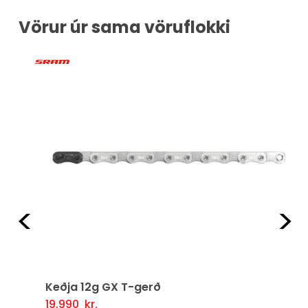
Vörur úr sama vöruflokki
Fyrri
Næ
Keðja 12g GX T-gerð
19.990
kr.
Setja Í Körfu