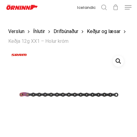
Matse
Fara
Icelandic
í
leit
Loka
aðalefni
valmyn
Loka
Verslun
Íhlutir
Drifbúnaður
Keðjur og læsar
leit
Keðja 12g XX1 – Holur króm