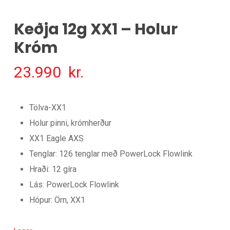
Keðja 12g XX1 – Holur
Króm
23.990
kr.
Tölva-XX1
Holur pinni, krómherður
XX1 Eagle AXS
Tenglar: 126 tenglar með PowerLock Flowlink
Hraði: 12 gíra
Lás: PowerLock Flowlink
Hópur: Örn, XX1