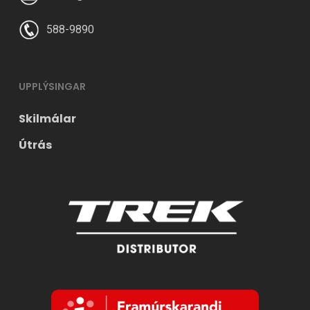
588-9890
UPPLÝSINGAR
Skilmálar
Útrás