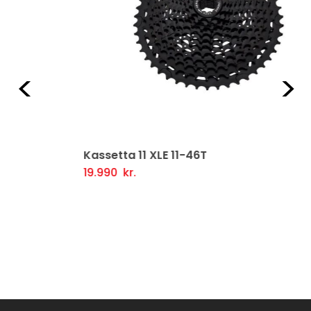
Fyrri
Næ
Kassetta 11 XLE 11-46T
19.990
kr.
Frekari Upplýsingar