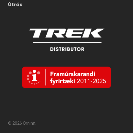
Útrás
© 2026 Örninn.