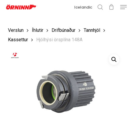
Matse
Fara
Icelandic
í
leit
Loka
aðalefni
valmyn
Loka
Verslun
Íhlutir
Drifbúnaður
Tannhjól
leit
Kassettur
Hjólhýsi örsplína 148A