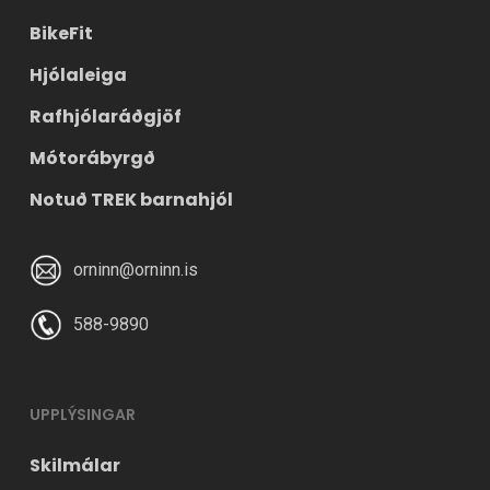
BikeFit
Hjólaleiga
Rafhjólaráðgjöf
Mótorábyrgð
Notuð TREK barnahjól
orninn@orninn.is
588-9890
UPPLÝSINGAR
Skilmálar