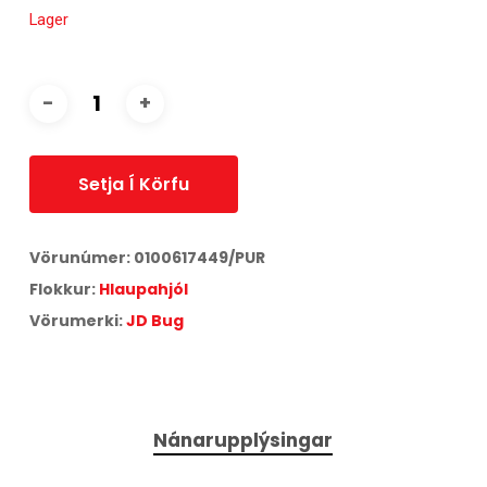
Lager
Setja Í Körfu
Vörunúmer:
0100617449/PUR
Flokkur:
Hlaupahjól
Vörumerki:
JD Bug
Nánarupplýsingar