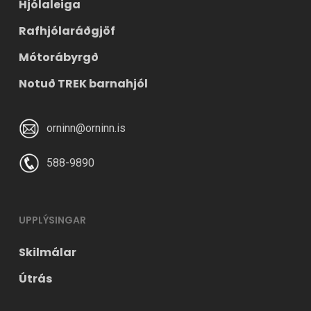
Hjólaleiga
Rafhjólaráðgjöf
Mótorábyrgð
Notuð TREK barnahjól
orninn@orninn.is
588-9890
UPPLÝSINGAR
Skilmálar
Útrás