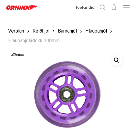
Matse
Fara
Icelandic
í
leit
Loka
aðalefni
valmyn
Loka
Verslun
Reiðhjól
Barnahjól
Hlaupahjól
leit
Hlaupahjóladekk 100mm