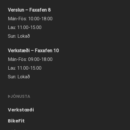
er
Verslun – Faxafen 8
að
Mán-Fös: 10.00-18.00
velja
Lau: 11.00-15.00
valmöguleikana
Sun: Lokað
á
vörusíðunni.
Verkstæði – Faxafen 10
Mán-Fös: 09.00-18.00
Lau: 11.00-15.00
Sun: Lokað
ÞJÓNUSTA
Verkstæði
BikeFit