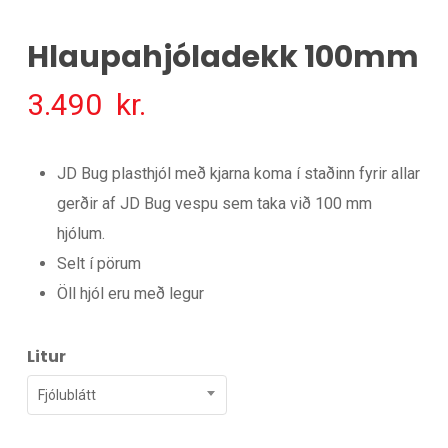
Hlaupahjóladekk 100mm
3.490
kr.
JD Bug plasthjól með kjarna koma í staðinn fyrir allar
gerðir af JD Bug vespu sem taka við 100 mm
hjólum.
Selt í pörum
Öll hjól eru með legur
Litur
Fjólublátt