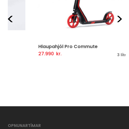
Fyrri
Næ
Hlaupahjól Pro Commute
27.990
kr.
Þessi
Valmöguleikarar
3 lítrar í boði
vara
er
í
boði
í
mörgum
útgáfum.
Hægt
OPNUNARTÍMAR