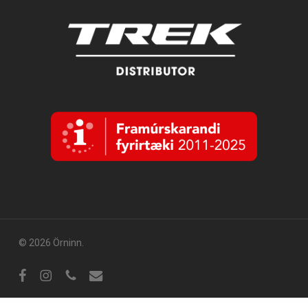
© 2026 Örninn.
Facebook
Instagram
sími
tölvupóstur