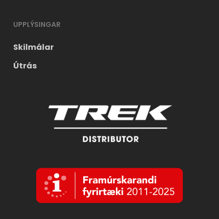
UPPLÝSINGAR
Skilmálar
Útrás