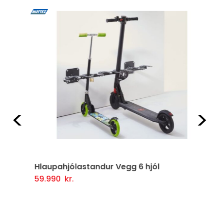
Fyrri
Næ
Hlaupahjólastandur Vegg 6 hjól
59.990
kr.
Setja Í Körfu