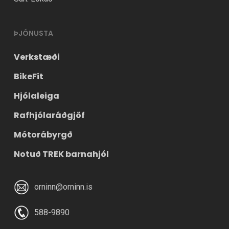
ÞJÓNUSTA
Verkstæði
BikeFit
Hjólaleiga
Rafhjólaráðgjöf
Mótorábyrgð
Notuð TREK barnahjól
orninn@orninn.is
588-9890