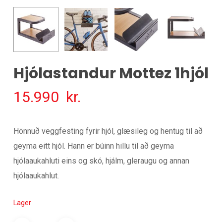
Hjólastandur Mottez 1hjól
15.990
kr.
Hönnuð veggfesting fyrir hjól, glæsileg og hentug til að
geyma eitt hjól. Hann er búinn hillu til að geyma
hjólaaukahluti eins og skó, hjálm, gleraugu og annan
hjólaaukahlut.
Lager