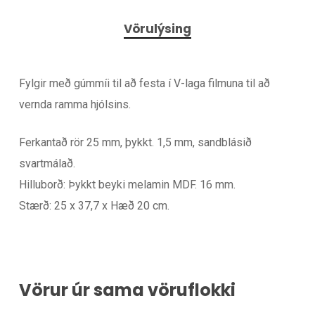
Vörulýsing
Fylgir með gúmmíi til að festa í V-laga filmuna til að
vernda ramma hjólsins.
Ferkantað rör 25 mm, þykkt. 1,5 mm, sandblásið
svartmálað.
Hilluborð: Þykkt beyki melamin MDF. 16 mm.
Stærð: 25 x 37,7 x Hæð 20 cm.
Vörur úr sama vöruflokki