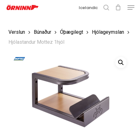
Matse
Fara
Icelandic
í
leit
Loka
aðalefni
valmyn
Loka
Verslun
Búnaður
Óþægilegt
Hjólageymslan
leit
Hjólastandur Mottez 1hjól