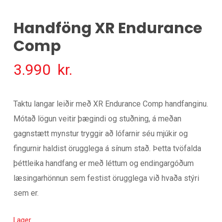
Handföng XR Endurance
Comp
3.990
kr.
Taktu langar leiðir með XR Endurance Comp handfanginu.
Mótað lögun veitir þægindi og stuðning, á meðan
gagnstætt mynstur tryggir að lófarnir séu mjúkir og
fingurnir haldist örugglega á sínum stað. Þetta tvöfalda
þéttleika handfang er með léttum og endingargóðum
læsingarhönnun sem festist örugglega við hvaða stýri
sem er.
Lager