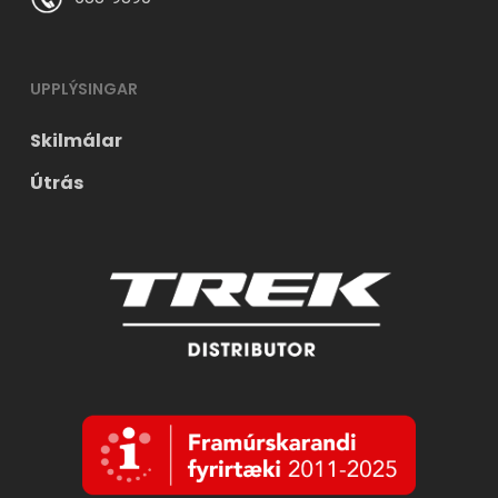
UPPLÝSINGAR
Skilmálar
Útrás