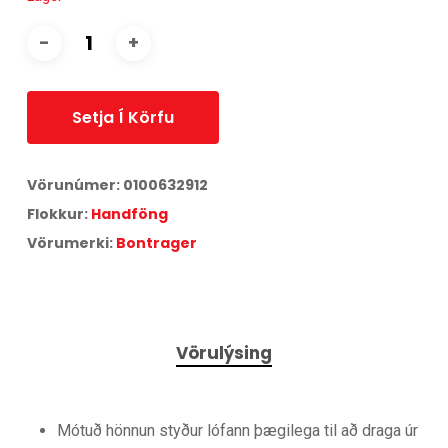
Setja Í Körfu
Vörunúmer:
0100632912
Flokkur:
Handföng
Vörumerki:
Bontrager
Vörulýsing
Mótuð hönnun styður lófann þægilega til að draga úr