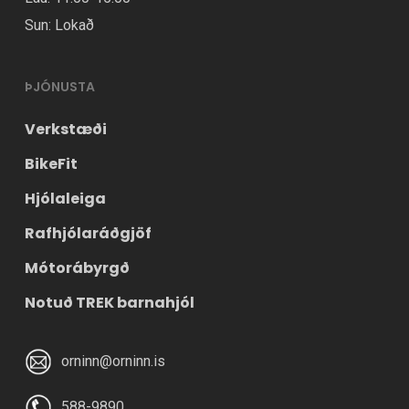
Sun: Lokað
ÞJÓNUSTA
Verkstæði
BikeFit
Hjólaleiga
Rafhjólaráðgjöf
Mótorábyrgð
Notuð TREK barnahjól
orninn@orninn.is
588-9890