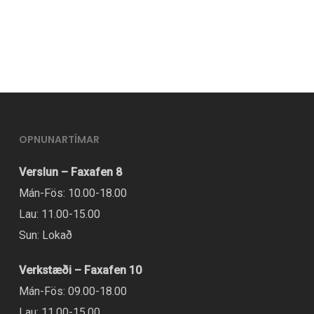
er
í
boði
í
mörgum
útgáfum.
Hægt
OPNUNARTÍMAR
er
að
Verslun – Faxafen 8
velja
Mán-Fös: 10.00-18.00
valmöguleikana
Lau: 11.00-15.00
á
Sun: Lokað
vörusíðunni.
Verkstæði – Faxafen 10
Mán-Fös: 09.00-18.00
Lau: 11.00-15.00