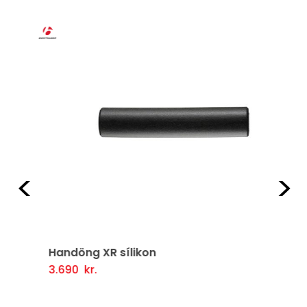
Fyrri
Næ
Handöng XR sílikon
3.690
kr.
Þessi
Valmöguleikarar
vara