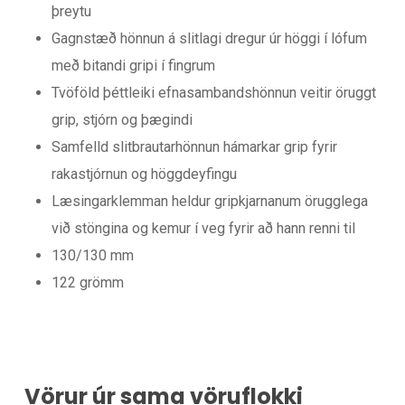
þreytu
Gagnstæð hönnun á slitlagi dregur úr höggi í lófum
með bitandi gripi í fingrum
Tvöföld þéttleiki efnasambandshönnun veitir öruggt
grip, stjórn og þægindi
Samfelld slitbrautarhönnun hámarkar grip fyrir
rakastjórnun og höggdeyfingu
Læsingarklemman heldur gripkjarnanum örugglega
við stöngina og kemur í veg fyrir að hann renni til
130/130 mm
122 grömm
Vörur úr sama vöruflokki