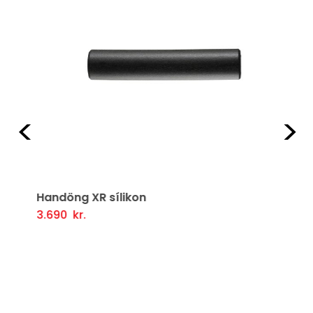
Fyrri
Næ
Handöng XR sílikon
3.690
kr.
Þessi
Valmöguleikarar
vara
er
í
boði