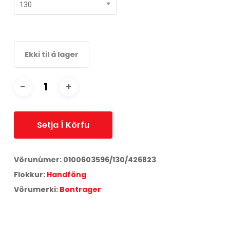
130
Ekki til á lager
Setja Í Körfu
Vörunúmer:
0100603596/130/426823
Flokkur:
Handföng
Vörumerki:
Bontrager