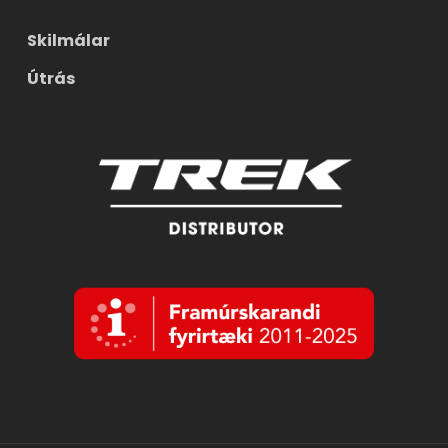
Skilmálar
Útrás