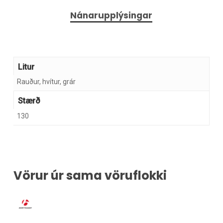
Nánarupplýsingar
Litur
Rauður, hvítur, grár
Stærð
130
Vörur úr sama vöruflokki