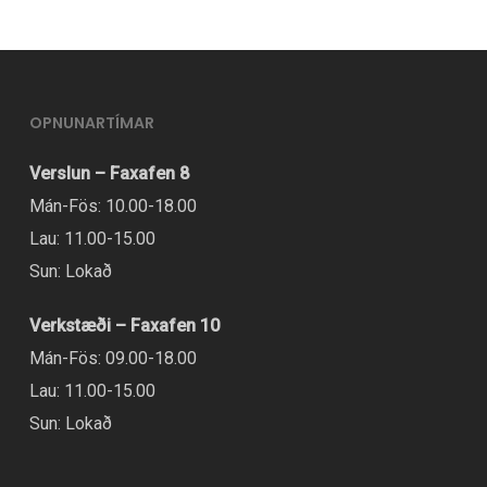
í
mörgum
útgáfum.
Hægt
OPNUNARTÍMAR
er
að
Verslun – Faxafen 8
velja
Mán-Fös: 10.00-18.00
valmöguleikana
Lau: 11.00-15.00
á
Sun: Lokað
vörusíðunni.
Verkstæði – Faxafen 10
Mán-Fös: 09.00-18.00
Lau: 11.00-15.00
Sun: Lokað