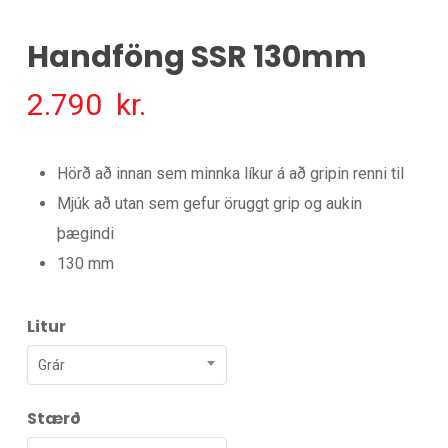
Handföng SSR 130mm
2.790
kr.
Hörð að innan sem minnka líkur á að gripin renni til
Mjúk að utan sem gefur öruggt grip og aukin
þægindi
130 mm
Litur
Grár
Stærð