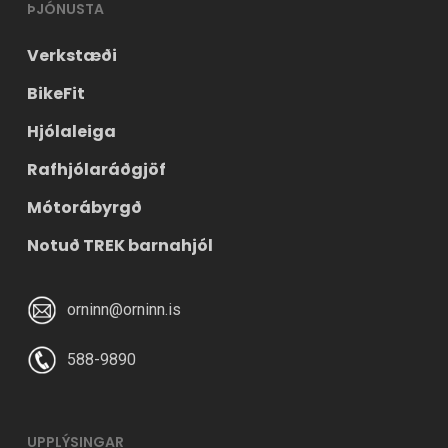
ÞJÓNUSTA
Verkstæði
BikeFit
Hjólaleiga
Rafhjólaráðgjöf
Mótorábyrgð
Notuð TREK barnahjól
orninn@orninn.is
588-9890
UPPLÝSINGAR