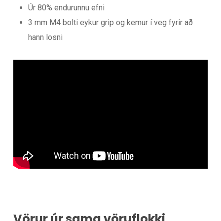
Úr 80% endurunnu efni
3 mm M4 bolti eykur grip og kemur í veg fyrir að
hann losni
Vörur úr sama vöruflokki