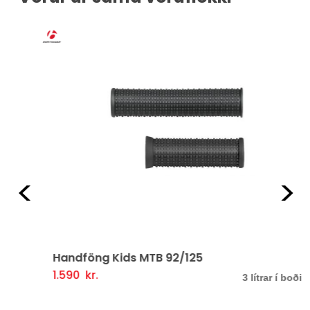
Fyrri
Næ
Handföng Kids MTB 92/125
1.590
kr.
Þessi
Valmöguleikarar
3 lítrar í boði
vara