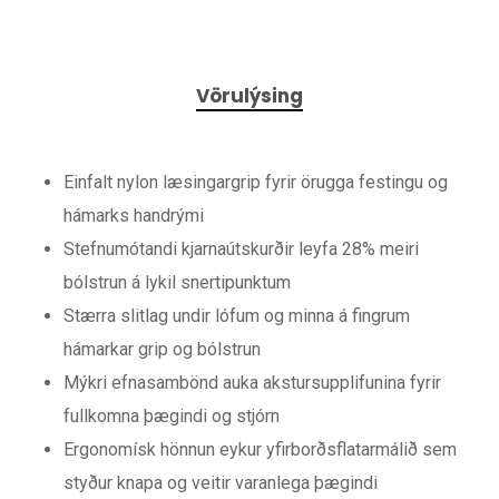
Vörulýsing
Einfalt nylon læsingargrip fyrir örugga festingu og
hámarks handrými
Stefnumótandi kjarnaútskurðir leyfa 28% meiri
bólstrun á lykil snertipunktum
Stærra slitlag undir lófum og minna á fingrum
hámarkar grip og bólstrun
Mýkri efnasambönd auka akstursupplifunina fyrir
fullkomna þægindi og stjórn
Ergonomísk hönnun eykur yfirborðsflatarmálið sem
styður knapa og veitir varanlega þægindi