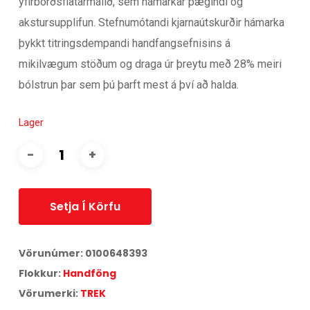
yfirborðsflatarmálið, sem hámarkar þægindi og
akstursupplifun. Stefnumótandi kjarnaútskurðir hámarka
þykkt titringsdempandi handfangsefnisins á
mikilvægum stöðum og draga úr þreytu með 28% meiri
bólstrun þar sem þú þarft mest á því að halda.
Lager
Setja Í Körfu
Vörunúmer:
0100648393
Flokkur:
Handföng
Vörumerki:
TREK