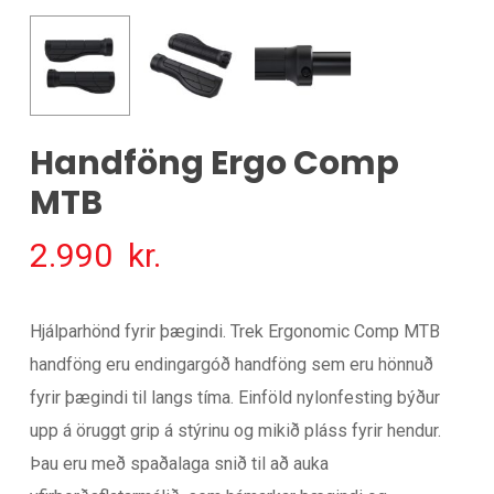
Handföng Ergo Comp
MTB
2.990
kr.
Hjálparhönd fyrir þægindi. Trek Ergonomic Comp MTB
handföng eru endingargóð handföng sem eru hönnuð
fyrir þægindi til langs tíma. Einföld nylonfesting býður
upp á öruggt grip á stýrinu og mikið pláss fyrir hendur.
Þau eru með spaðalaga snið til að auka