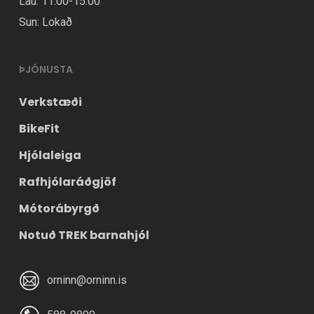
Lau: 11.00-15.00
Sun: Lokað
ÞJÓNUSTA
Verkstæði
BikeFit
Hjólaleiga
Rafhjólaráðgjöf
Mótorábyrgð
Notuð TREK barnahjól
orninn@orninn.is