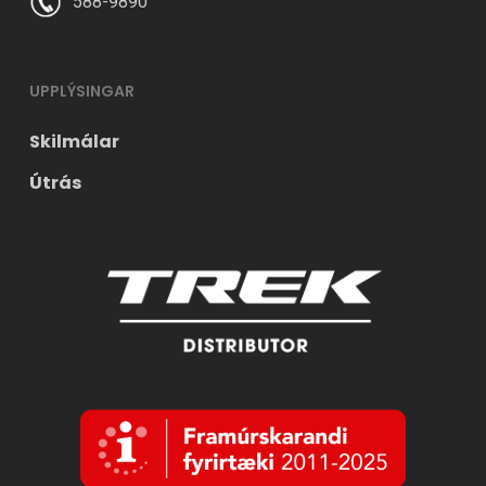
588-9890
UPPLÝSINGAR
Skilmálar
Útrás