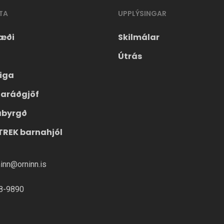
TA
UPPLÝSINGAR
æði
Skilmálar
Útrás
eiga
laráðgjöf
ábyrgð
TREK barnahjól
ninn@orninn.is
8-9890