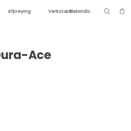
leit
Afþreying
Verkstæði
Icelandic
Dura-Ace
k
Loka
leit