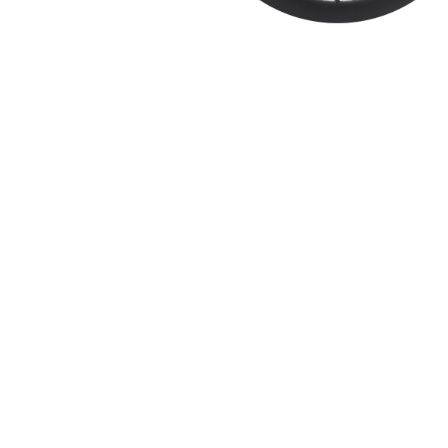
Ýttu á Enter til að leita eða ESC til að loka