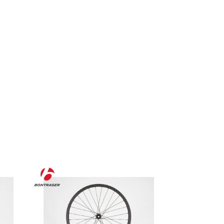
36
18
mánuðir.
nuði.