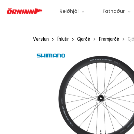
Fara
Reiðhjól
Fatnaður
í
aðalefni
Verslun
Íhlutir
Gjarðir
Framjarðir
Gj