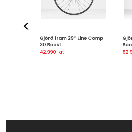
Fyrri
enging 6-
Gjörð fram 29″ Line Comp
Gjör
30 Boost
Boo
42.990
kr.
82.
ljótlegt yfirlit
Setja Í Körfu
Fljótlegt yfirlit
Se