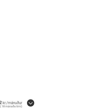
2
kr./mánuður
(
18
mánaða tími)