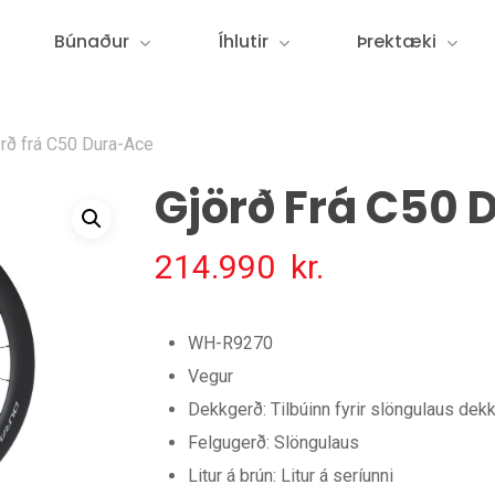
Búnaður
Íhlutir
Þrektæki
örð frá C50 Dura-Ace
Gjörð Frá C50 
214.990
kr.
WH-R9270
Vegur
Dekkgerð: Tilbúinn fyrir slöngulaus dek
Felgugerð: Slöngulaus
Litur á brún: Litur á seríunni