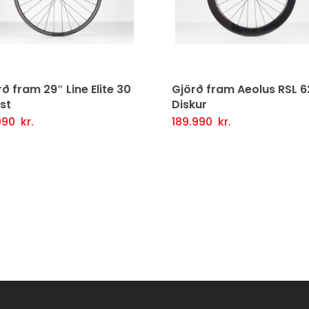
ð fram 29″ Line Elite 30
Gjörð fram Aeolus RSL 6
st
Diskur
990
kr.
189.990
kr.
tja Í Körfu
Fljótlegt yfirlit
Setja Í Körfu
Fljótlegt y