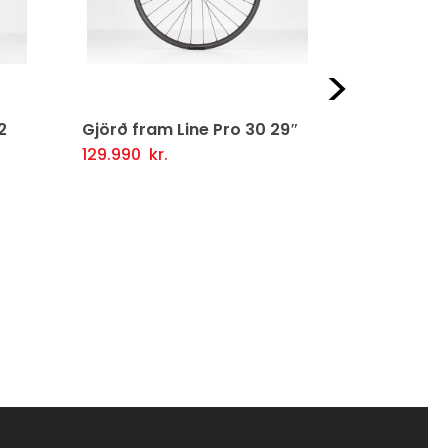
Næst
2
Gjörð fram Line Pro 30 29″
Gjörð frá 
129.990
kr.
15.990
kr.
Setja Í Körfu
Fljótlegt yfirlit
Setja Í Kör
firlit