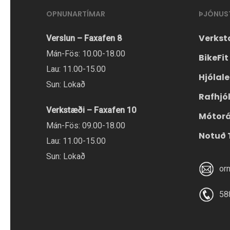
OPNUNARTÍMAR
ÞJÓNUS
Verkst
Verslun – Faxafen 8
Mán-Fös: 10.00-18.00
BikeFit
Lau: 11.00-15.00
Hjólal
Sun: Lokað
Rafhjó
Verkstæði – Faxafen 10
Mótor
Mán-Fös: 09.00-18.00
Notuð 
Lau: 11.00-15.00
Sun: Lokað
or
58