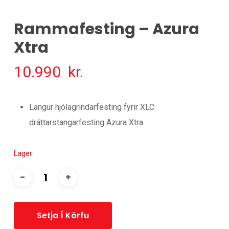
Rammafesting – Azura
Xtra
10.990
kr.
Langur hjólagrindarfesting fyrir XLC
dráttarstangarfesting Azura Xtra
Lager
Setja Í Körfu