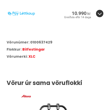
10.990
kr.
Greiðsla eftir 14 daga
14 daga greiðslufrestur er í boði fyrir þessa vöru.
Smelltu hér
til að skoða verðskrá Síminn Pay.
Vörunúmer:
0100637429
Flokkur:
Bílfestingar
Vörumerki:
XLC
Vörur úr sama vöruflokki