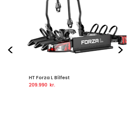
Fyrri
Næ
HT Forza L Bílfest
209.990
kr.
Setja Í Körfu