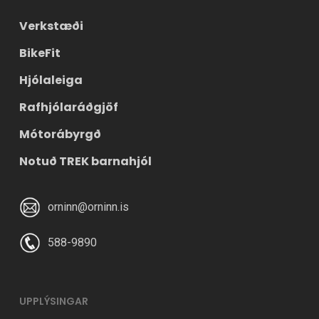
Verkstæði
BikeFit
Hjólaleiga
Rafhjólaráðgjöf
Mótorábyrgð
Notuð TREK barnahjól
orninn@orninn.is
588-9890
UPPLÝSINGAR