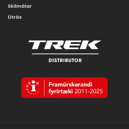
Skilmálar
Útrás