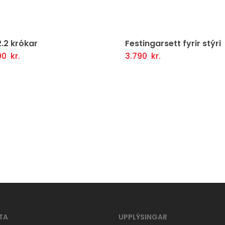
2.2 krókar
Festingarsett fyrir stýri
90
kr.
3.790
kr.
tja Í Körfu
Fljótlegt yfirlit
Setja Í Körfu
Fljótlegt y
TA
UPPLÝSINGAR