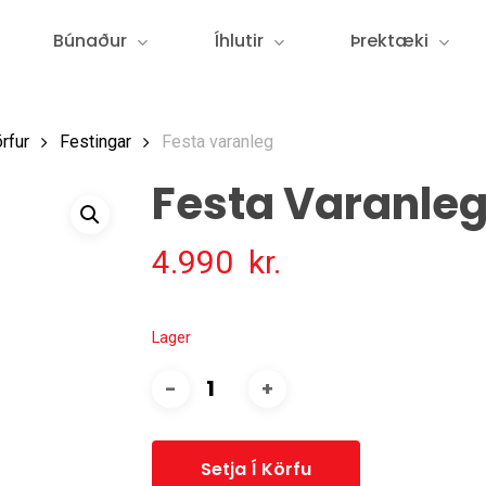
Búnaður
Íhlutir
Þrektæki
rfur
Festingar
Festa varanleg
Festa Varanle
4.990
kr.
Lager
Setja Í Körfu