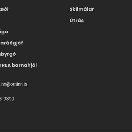
æði
Skilmálar
Útrás
eiga
laráðgjöf
ábyrgð
TREK barnahjól
ninn@orninn.is
8-9890