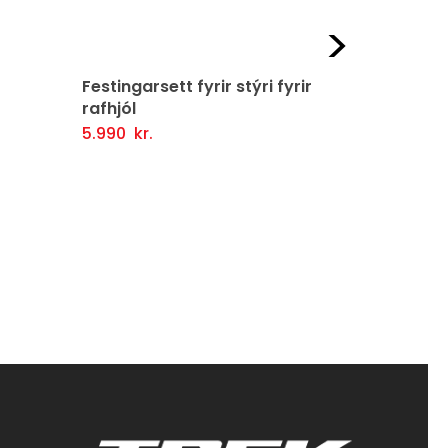
Næst
Festingarsett fyrir stýri fyrir
Festingars
rafhjól
4.890
kr.
firlit
Setja Í Kör
5.990
kr.
Setja Í Körfu
Fljótlegt yfirlit