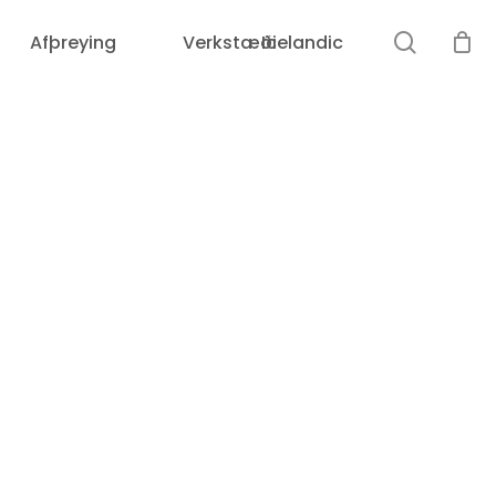
leit
Afþreying
Verkstæði
Icelandic
g
Loka
leit