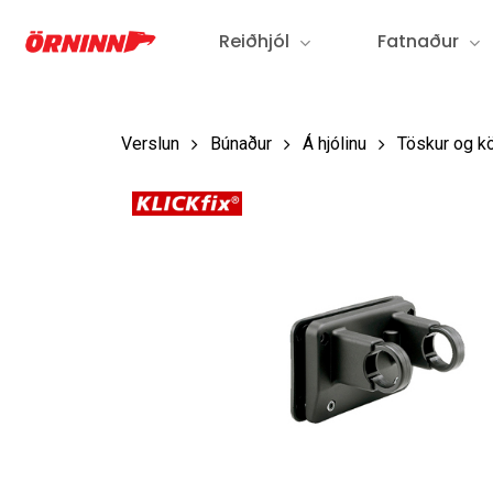
Fara
Reiðhjól
Fatnaður
í
aðalefni
Verslun
Búnaður
Á hjólinu
Töskur og kö
Ýttu á Enter til að leita eða ESC til að loka