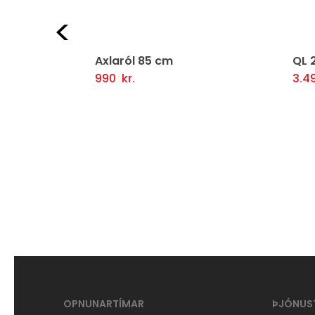
Fyrri
ix Pro
Axlaról 85 cm
QL 
990
kr.
3.4
ljótlegt yfirlit
Setja Í Körfu
Fljótlegt yfirlit
Se
OPNUNARTÍMAR
ÞJÓNUS