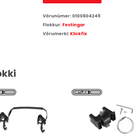
Vörunúmer:
0100604249
Flokkur:
Festingar
Vörumerki:
Klickfix
okki