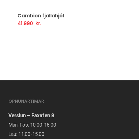
Cambion fjallahjól
41.990
kr.
Þessi
Valmöguleikarar
vara
er
í
boði
í
mörgum
útgáfum.
Hægt
OPNUNARTÍMAR
er
Verslun – Faxafen 8
að
Mán-Fös: 10.00-18.00
velja
Lau: 11.00-15.00
valmöguleikana