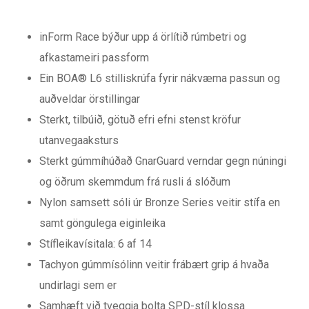
inForm Race býður upp á örlítið rúmbetri og
afkastameiri passform
Ein BOA® L6 stilliskrúfa fyrir nákvæma passun og
auðveldar örstillingar
Sterkt, tilbúið, götuð efri efni stenst kröfur
utanvegaaksturs
Sterkt gúmmíhúðað GnarGuard verndar gegn núningi
og öðrum skemmdum frá rusli á slóðum
Nylon samsett sóli úr Bronze Series veitir stífa en
samt göngulega eiginleika
Stífleikavísitala: 6 af 14
Tachyon gúmmísólinn veitir frábært grip á hvaða
undirlagi sem er
Samhæft við tveggja bolta SPD-stíl klossa