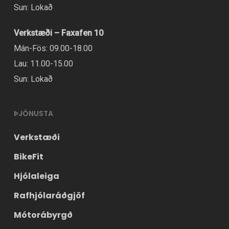
Sun: Lokað
á
vörusíðunni.
Verkstæði – Faxafen 10
Mán-Fös: 09.00-18.00
Lau: 11.00-15.00
Sun: Lokað
ÞJÓNUSTA
Verkstæði
BikeFit
Hjólaleiga
Rafhjólaráðgjöf
Mótorábyrgð