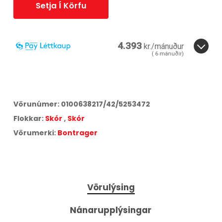
Setja Í Körfu
4.393
kr./mánuður
(
6
mánuðir)
6
mánuðir.
3
6
Miðað við
6
greiðslur á
17,25
% vöxtum.
Vörunúmer:
0100638217/42/5253472
Aðeins
2,7
% lántökugjald og
95
kr. færslugjald á mánuði.
Flokkar:
Skór
,
Skór
Árleg hlutfallstala kostnaður:
42,75
%.
Heildarkostnaður:
26.356
kr.
Vörumerki:
Bontrager
Vörulýsing
Nánarupplýsingar