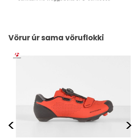
Vörur úr sama vöruflokki
Fyrri
Næ