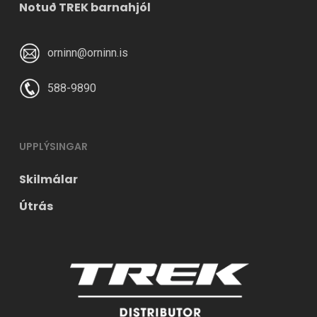
Notuð TREK barnahjól
orninn@orninn.is
588-9890
UPPLÝSINGAR
Skilmálar
Útrás