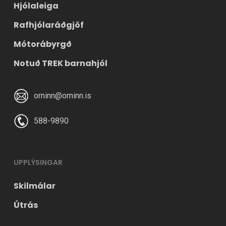
Hjólaleiga
Rafhjólaráðgjöf
Mótorábyrgð
Notuð TREK barnahjól
orninn@orninn.is
588-9890
UPPLÝSINGAR
Skilmálar
Útrás