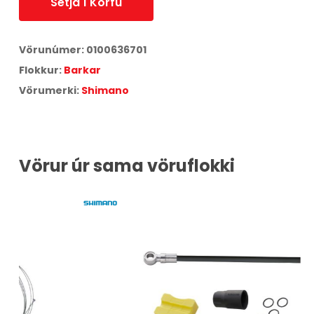
Setja Í Körfu
Vörunúmer:
0100636701
Flokkur:
Barkar
Vörumerki:
Shimano
Vörur úr sama vöruflokki