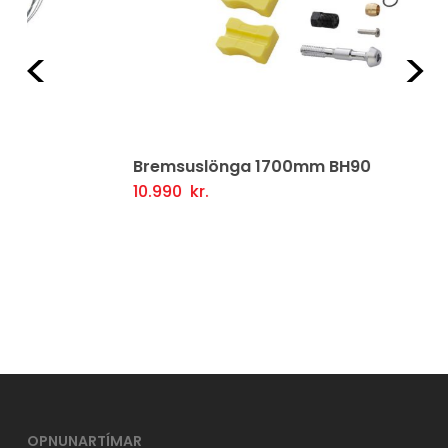
Fyrri
Næ
Bremsuslönga 1700mm BH90
10.990
kr.
Setja Í Körfu
OPNUNARTÍMAR