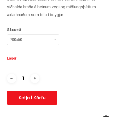
viðhalda hraða á beinum vegi og miðlungsþéttum
axlarhnúðum sem bíta í beygjur.
Stærð
700x50
Lager
Setja Í Körfu