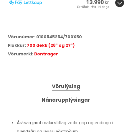
13.990
kr.
Greiðsla eftir 14 daga
14 daga greiðslufrestur er í boði fyrir þessa vöru.
Smelltu hér
til að skoða verðskrá Síminn Pay.
Vörunúmer:
0100645264/700X50
Flokkur:
700 dekk (28" og 27")
Vörumerki:
Bontrager
Vörulýsing
Nánarupplýsingar
Árásargjarnt malarslitlag veitir grip og endingu í
blandaðri og lausri aðstæðum