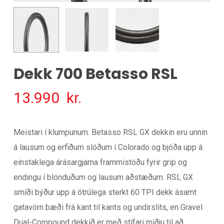
Dekk 700 Betasso RSL
13.990
kr.
Meistari í klumpunum. Betasso RSL GX dekkin eru unnin
á lausum og erfiðum slóðum í Colorado og bjóða upp á
einstaklega árásargjarna frammistöðu fyrir grip og
endingu í blönduðum og lausum aðstæðum. RSL GX
smíði býður upp á ótrúlega sterkt 60 TPI dekk ásamt
gatavörn bæði frá kant til kants og undirslits, en Gravel
Dual-Compound dekkið er með stífari miðju til að