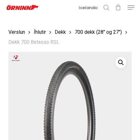
Matse
Fara
Icelandic
í
leit
Loka
aðalefni
valmyn
Loka
Verslun
Íhlutir
Dekk
700 dekk (28" og 27")
leit
Dekk 700 Betasso RSL