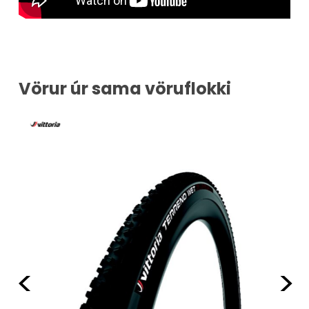
Vörur úr sama vöruflokki
Fyrri
Næ