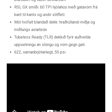
RSL GX smíði: 60 TPI hjólahús með gatavörn frá
kant til kants og undir slitfleti
Möl tvöfalt blandað dekk: hraðrúllandi miðja og
miðlungs axlarbrún
Tubeless Ready (TLR) dekkið fyrir auðvelda
uppsetningu án slöngu og vörn gegn gati
622, samanbrjótanlegt, 50 psi