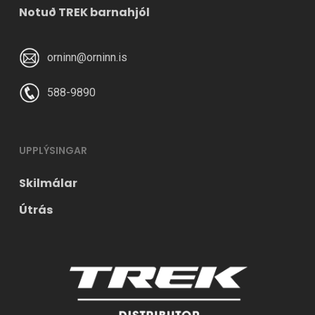
Notuð TREK barnahjól
orninn@orninn.is
588-9890
UPPLÝSINGAR
Skilmálar
Útrás