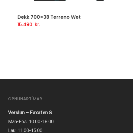
Dekk 700×38 Terreno Wet
15.490
kr.
Setja Í Körfu
OPNUNARTÍMAR
Verslun – Faxafen 8
Mán-Fös: 10.00-18.00
Lau: 11.00-15.00