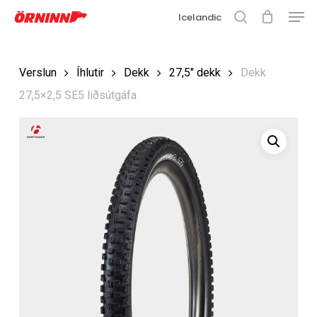
Matse
Fara
Icelandic
í
leit
Loka
aðalefni
valmyn
Loka
Verslun
Íhlutir
Dekk
27,5" dekk
Dekk
leit
27,5×2,5 SE5 liðsútgáfa