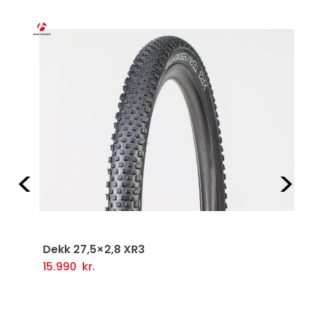
LT
Fyrri
Næ
Dekk 27,5×2,8 XR3
15.990
kr.
Setja Í Körfu