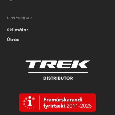
UPPLÝSINGAR
Skilmálar
Útrás