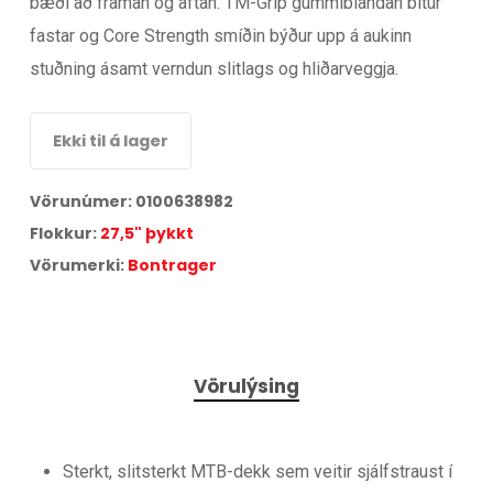
bæði að framan og aftan. TM-Grip gúmmíblandan bítur
fastar og Core Strength smíðin býður upp á aukinn
stuðning ásamt verndun slitlags og hliðarveggja.
Ekki til á lager
Vörunúmer:
0100638982
Flokkur:
27,5" þykkt
Vörumerki:
Bontrager
Vörulýsing
Sterkt, slitsterkt MTB-dekk sem veitir sjálfstraust í