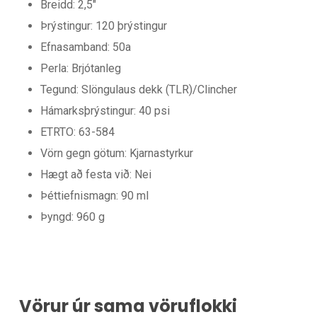
Breidd: 2,5″
Þrýstingur: 120 þrýstingur
Efnasamband: 50a
Perla: Brjótanleg
Tegund: Slöngulaus dekk (TLR)/Clincher
Hámarksþrýstingur: 40 psi
ETRTO: 63-584
Vörn gegn götum: Kjarnastyrkur
Hægt að festa við: Nei
Þéttiefnismagn: 90 ml
Þyngd: 960 g
Vörur úr sama vöruflokki