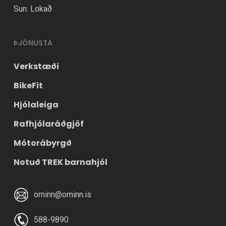
Sun: Lokað
ÞJÓNUSTA
Verkstæði
BikeFit
Hjólaleiga
Rafhjólaráðgjöf
Mótorábyrgð
Notuð TREK barnahjól
orninn@orninn.is
588-9890