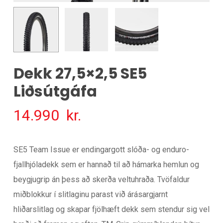
Dekk 27,5×2,5 SE5
Liðsútgáfa
14.990
kr.
SE5 Team Issue er endingargott slóða- og enduro-
fjallhjóladekk sem er hannað til að hámarka hemlun og
beygjugrip án þess að skerða veltuhraða. Tvöfaldur
miðblokkur í slitlaginu parast við árásargjarnt
hliðarslitlag og skapar fjölhæft dekk sem stendur sig vel