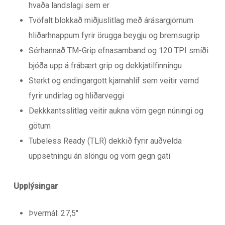
hvaða landslagi sem er
Tvöfalt blokkað miðjuslitlag með árásargjörnum
hliðarhnappum fyrir örugga beygju og bremsugrip
Sérhannað TM-Grip efnasamband og 120 TPI smíði
bjóða upp á frábært grip og dekkjatilfinningu
Sterkt og endingargott kjarnahlíf sem veitir vernd
fyrir undirlag og hliðarveggi
Dekkkantsslitlag veitir aukna vörn gegn núningi og
götum
Tubeless Ready (TLR) dekkið fyrir auðvelda
uppsetningu án slöngu og vörn gegn gati
Upplýsingar
Þvermál: 27,5″