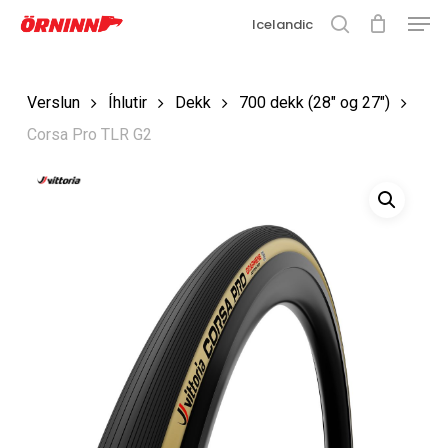
Matse
Fara
Icelandic
í
leit
Loka
aðalefni
valmyn
Loka
Verslun
Íhlutir
Dekk
700 dekk (28" og 27")
leit
Corsa Pro TLR G2