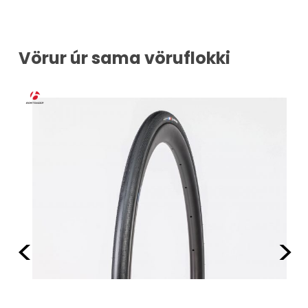
Vörur úr sama vöruflokki
Fyrri
Næ