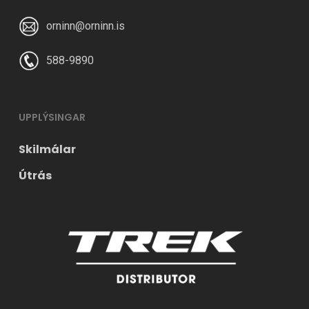
orninn@orninn.is
588-9890
UPPLÝSINGAR
Skilmálar
Útrás