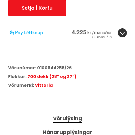
Setja Í Körfu
4.225
kr./mánuður
(
6
mánuðir)
6
mánuðir.
3
6
Miðað við
6
greiðslur á
17,25
% vöxtum.
Vörunúmer:
0100644256/26
Aðeins
2,81
% lántökugjald og
95
kr. færslugjald á mánuði.
Flokkur:
700 dekk (28" og 27")
Árleg hlutfallstala kostnaður:
42,75
%.
Heildarkostnaður:
25.353
kr.
Vörumerki:
Vittoria
Vörulýsing
Nánarupplýsingar