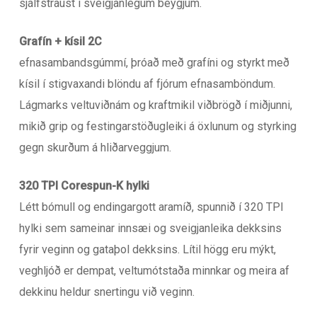
sjálfstraust í sveigjanlegum beygjum.
Grafín + kísil 2C
efnasambandsgúmmí, þróað með grafíni og styrkt með
kísil í stigvaxandi blöndu af fjórum efnasamböndum.
Lágmarks veltuviðnám og kraftmikil viðbrögð í miðjunni,
mikið grip og festingarstöðugleiki á öxlunum og styrking
gegn skurðum á hliðarveggjum.
320 TPI Corespun-K hylki
Létt bómull og endingargott aramíð, spunnið í 320 TPI
hylki sem sameinar innsæi og sveigjanleika dekksins
fyrir veginn og gataþol dekksins. Lítil högg eru mýkt,
veghljóð er dempat, veltumótstaða minnkar og meira af
dekkinu heldur snertingu við veginn.