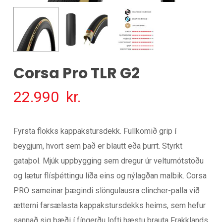
Corsa Pro TLR G2
22.990
kr.
Fyrsta flokks kappakstursdekk. Fullkomið grip í
beygjum, hvort sem það er blautt eða þurrt. Styrkt
gataþol. Mjúk uppbygging sem dregur úr veltumótstöðu
og lætur flísþéttingu líða eins og nýlagðan malbik. Corsa
PRO sameinar þægindi slöngulausra clincher-palla við
ætterni farsælasta kappakstursdekks heims, sem hefur
sannað sig bæði í fíngerðu lofti hæstu brauta Frakklands