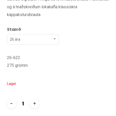
og á hraðskreiðum lokakafla klassískra
kappakstursbrauta.
Stærð
26 ára
26-622
275 grömm
Lager