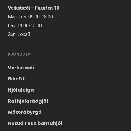
vörusíðunni.
Verkstæði – Faxafen 10
Mán-Fös: 09.00-18.00
Lau: 11.00-15.00
Sun: Lokað
ÞJÓNUSTA
Verkstæði
BikeFit
Hjólaleiga
Rafhjólaráðgjöf
Mótorábyrgð
Notuð TREK barnahjól