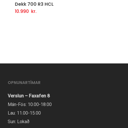
Dekk 700 R3 HCL
10.990
kr.
Þessi
Valmöguleikarar
vara
er
í
boði
í
mörgum
útgáfum.
Hægt
OPNUNARTÍMAR
er
Verslun – Faxafen 8
að
Mán-Fös: 10.00-18.00
velja
Lau: 11.00-15.00
valmöguleikana
Sun: Lokað
á