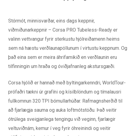
Stórmót, minnisvarðar, eins dags keppnir,
viðmiðunarkeppnir – Corsa PRO Tubeless-Ready er
valinn vettvangur fyrir sterkustu hjólreiðamenn heims
sem ná hæstu verðlaunapöllunum í virtustu keppnum. Og
það eina sem er meira áhrifamikið en verðlaunin eru
tilfinningin um hraða og óviðjafnanleg akstursgæði.
Corsa hjólið er hannað með byltingarkenndri, WorldTour-
prófaðri tækni úr grafíni og kísilblöndum og tímalausri
fullkomnun 320 TPI bómullarhúðar. Rafmagnsherðið til
að fjarlægja sauma og auka loftmótstöðu. Það veitir
ótrúlega sveigjanlega tengingu við veginn, fjarlægir
veltuviðnám, kemur í veg fyrir óhreinindi og veitir