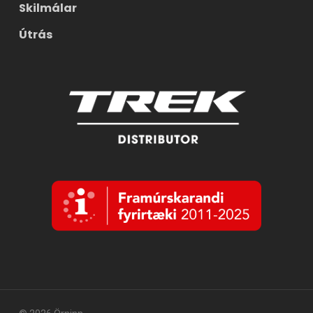
Skilmálar
Útrás