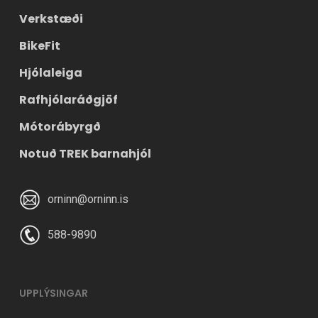
Verkstæði
XL
185 – 203 cm
86 – 105 cm
BikeFit
1,98 m – 1,98
34″ – 41″
Hjólaleiga
m
Rafhjólaráðgjöf
Mótorábyrgð
Notuð TREK barnahjól
orninn@orninn.is
588-9890
UPPLÝSINGAR