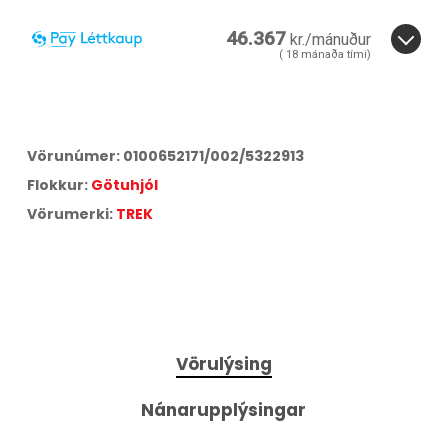
46.367
kr./mánuður
(
18
mánaða tími)
3
6
12
18
24
36
18
mánuðir.
ára
Miðað við
18
greiðslur á
17,25
% vöxtum.
Vörunúmer:
0100652171/002/5322913
Aðeins
3,5
% lántökugjald og
495
kr. færslugjald á mánuði.
Flokkur:
Götuhjól
Árleg hlutfallstala kostnaður:
26,11
%.
Heildarkostnaður:
834.599
kr.
Vörumerki:
TREK
Vörulýsing
Nánarupplýsingar