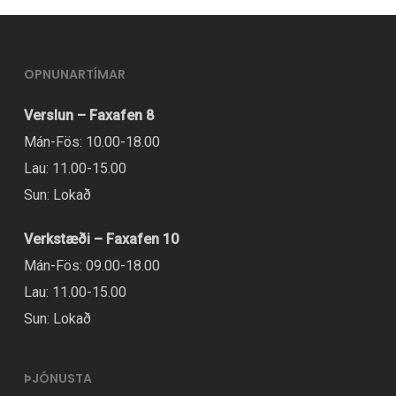
mörgum
Stærð
Hæð
Innri
Shimano RT30, miðlæsing, 203 mm
útgáfum.
ökumanns
saumlengd
þvermál bremsudisks
Hægt
OPNUNARTÍMAR
stærðartafla
S
147 – 155 cm
69 – 88 cm
Hámarksþvermál bremsudisks: Rammi: 203
er
Verslun – Faxafen 8
mm, Gaffall: Sjá upplýsingar framleiðanda
að
1,98 m – 1,78
27″ – 35″
Mán-Fös: 10.00-18.00
velja
m
Lau: 11.00-15.00
valmöguleikana
Sun: Lokað
á
M
155 – 173 cm
77 – 96 cm
vörusíðunni.
Verkstæði – Faxafen 10
165 cm – 170
30″ – 38″
Mán-Fös: 09.00-18.00
cm
Lau: 11.00-15.00
Sun: Lokað
L
170 – 185 cm
80 – 99 cm
170 cm – 180
31″ – 39″
ÞJÓNUSTA
cm