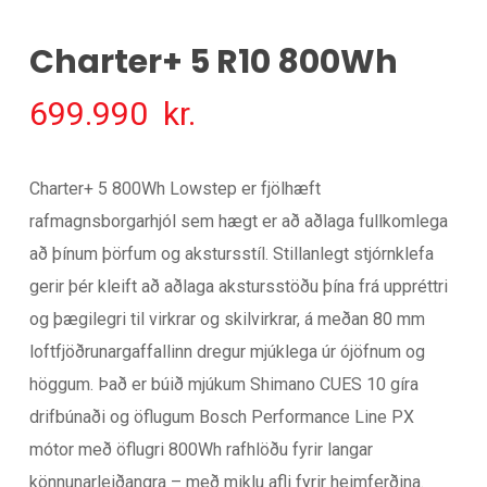
Charter+ 5 R10 800Wh
699.990
kr.
Charter+ 5 800Wh Lowstep er fjölhæft
rafmagnsborgarhjól sem hægt er að aðlaga fullkomlega
að þínum þörfum og akstursstíl. Stillanlegt stjórnklefa
gerir þér kleift að aðlaga akstursstöðu þína frá uppréttri
og þægilegri til virkrar og skilvirkrar, á meðan 80 mm
loftfjöðrunargaffallinn dregur mjúklega úr ójöfnum og
höggum. Það er búið mjúkum Shimano CUES 10 gíra
drifbúnaði og öflugum Bosch Performance Line PX
mótor með öflugri 800Wh rafhlöðu fyrir langar
könnunarleiðangra – með miklu afli fyrir heimferðina.