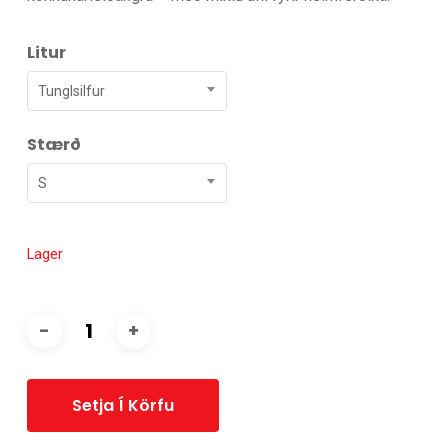
Litur
Tunglsilfur
Stærð
S
Lager
Setja Í Körfu