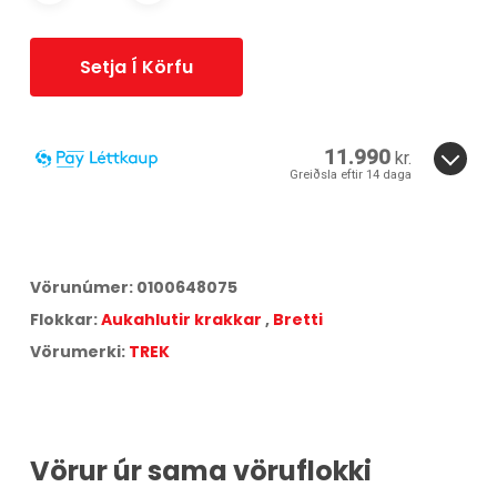
Setja Í Körfu
11.990
kr.
Greiðsla eftir 14 daga
14 daga greiðslufrestur er í boði fyrir þessa vöru.
Smelltu hér
til að skoða verðskrá Síminn Pay.
Vörunúmer:
0100648075
Flokkar:
Aukahlutir krakkar
,
Bretti
Vörumerki:
TREK
Vörur úr sama vöruflokki