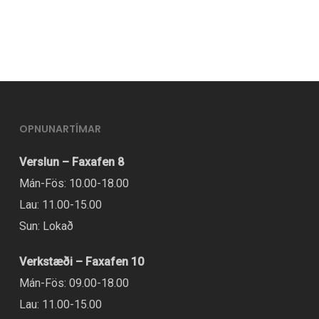
í
boði
í
mörgum
útgáfum.
Hægt
OPNUNARTÍMAR
er
Verslun – Faxafen 8
að
Mán-Fös: 10.00-18.00
velja
Lau: 11.00-15.00
valmöguleikana
Sun: Lokað
á
vörusíðunni.
Verkstæði – Faxafen 10
Mán-Fös: 09.00-18.00
Lau: 11.00-15.00