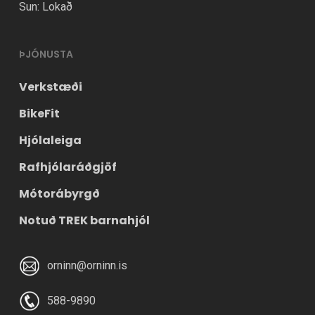
Sun: Lokað
ÞJÓNUSTA
Verkstæði
BikeFit
Hjólaleiga
Rafhjólaráðgjöf
Mótorábyrgð
Notuð TREK barnahjól
orninn@orninn.is
588-9890