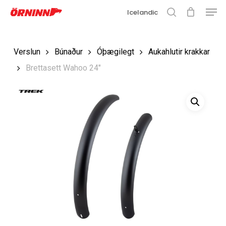
Matse
Fara
Icelandic
í
leit
Loka
aðalefni
valmyn
Loka
Verslun
Búnaður
Óþægilegt
Aukahlutir krakkar
leit
Brettasett Wahoo 24″