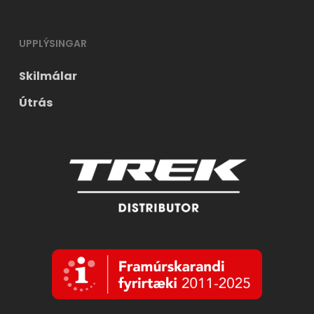
UPPLÝSINGAR
Skilmálar
Útrás