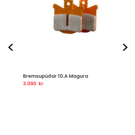
Fyrri
Næ
Bremsupúðar 10.A Magura
3.090
kr.
Setja Í Körfu