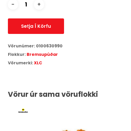
Setja Í Körfu
Vörunúmer:
0100630990
Flokkur:
Bremsupúðar
Vörumerki:
XLC
Vörur úr sama vöruflokki