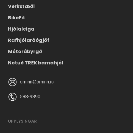
Verkstæði
BikeFit
Hjólaleiga
Rafhjólaráðgjöf
Mótorábyrgð
Notuð TREK barnahjól
orninn@orninn.is
588-9890
UPPLÝSINGAR