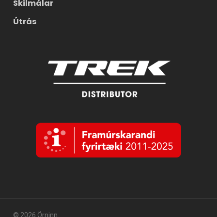
Skilmálar
Útrás
© 2026 Örninn.