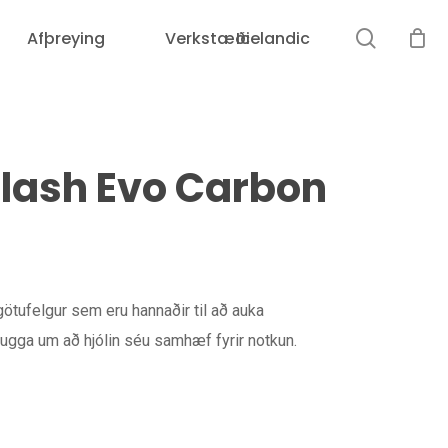
leit
Afþreying
Verkstæði
Icelandic
Karfan þín er tóm.
lash Evo Carbon
götufelgur sem eru hannaðir til að auka
ugga um að hjólin séu samhæf fyrir notkun.
Loka
leit