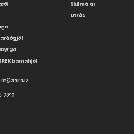
æði
Skilmálar
Útrás
eiga
laráðgjöf
ábyrgð
TREK barnahjól
ninn@orninn.is
8-9890