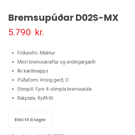
Bremsupúðar D02S-MX
5.790
kr.
Fóðurefni: Málmur
Meiri bremsukraftur og endingargæði
Án kælihnapps
Púðaform: Þröng gerð, D
Stimpill: Fyrir 4-stimpla bremsukála
Bakplata: Ryðfrítt
Ekki til á lager