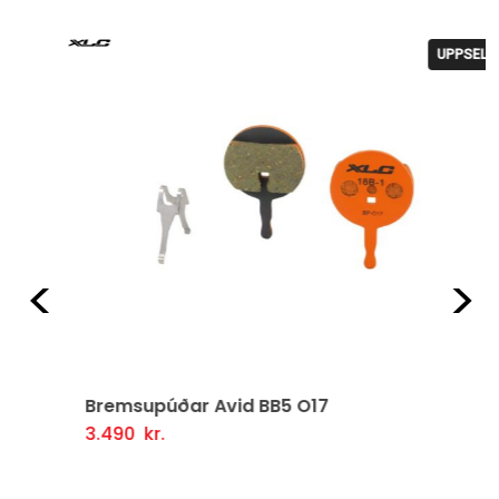
UPPSELT
Fyrri
Næ
Bremsupúðar Avid BB5 O17
3.490
kr.
Frekari Upplýsingar