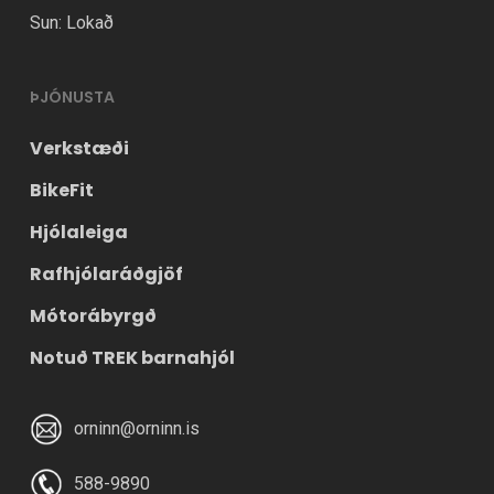
Sun: Lokað
ÞJÓNUSTA
Verkstæði
BikeFit
Hjólaleiga
Rafhjólaráðgjöf
Mótorábyrgð
Notuð TREK barnahjól
orninn@orninn.is
588-9890