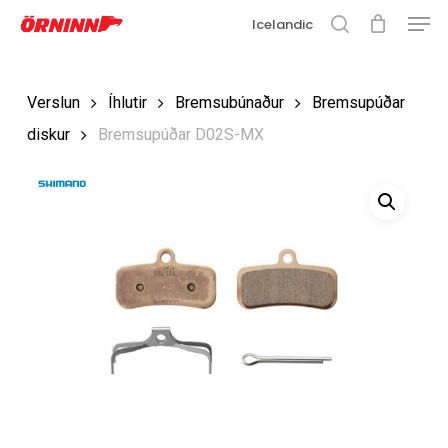
Matse
Fara
Icelandic
í
leit
Loka
aðalefni
valmyn
Loka
Verslun
Íhlutir
Bremsubúnaður
Bremsupúðar
leit
diskur
Bremsupúðar D02S-MX