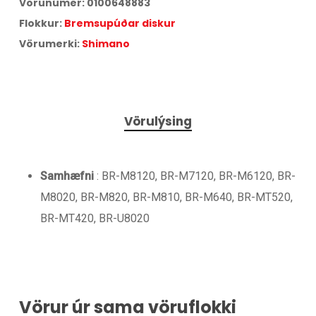
Vörunúmer:
0100648883
Flokkur:
Bremsupúðar diskur
Vörumerki:
Shimano
Vörulýsing
Samhæfni
: BR-M8120, BR-M7120, BR-M6120, BR-
M8020, BR-M820, BR-M810, BR-M640, BR-MT520,
BR-MT420, BR-U8020
Vörur úr sama vöruflokki