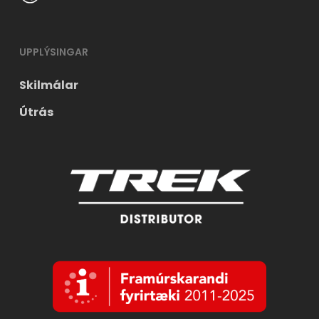
UPPLÝSINGAR
Skilmálar
Útrás