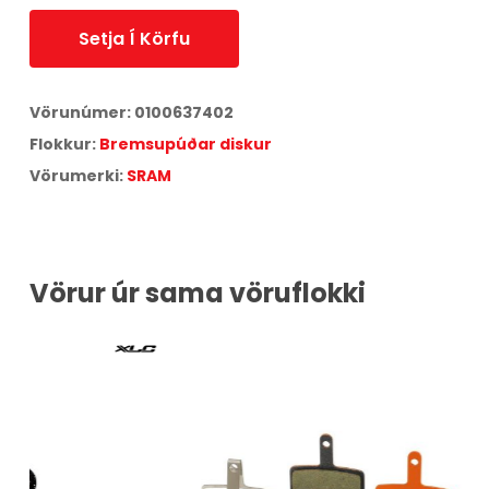
Setja Í Körfu
Vörunúmer:
0100637402
Flokkur:
Bremsupúðar diskur
Vörumerki:
SRAM
Vörur úr sama vöruflokki