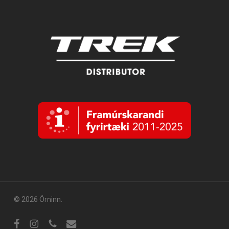
© 2026 Örninn.
Facebook
Instagram
sími
tölvupóstur