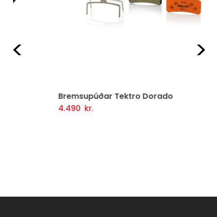
Fyrri
Næ
Bremsupúðar Tektro Dorado
4.490
kr.
Setja Í Körfu