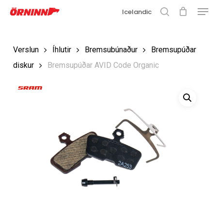
Matse
Fara
Icelandic
í
leit
Loka
aðalefni
valmyn
Loka
Verslun
Íhlutir
Bremsubúnaður
Bremsupúðar
leit
diskur
Bremsupúðar AVID Code Organic