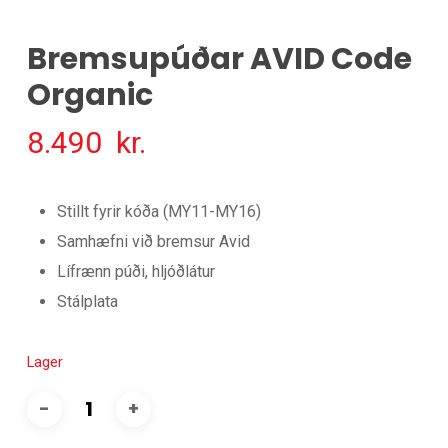
Bremsupúðar AVID Code
Organic
8.490
kr.
Stillt fyrir kóða (MY11-MY16)
Samhæfni við bremsur Avid
Lífrænn púði, hljóðlátur
Stálplata
Lager