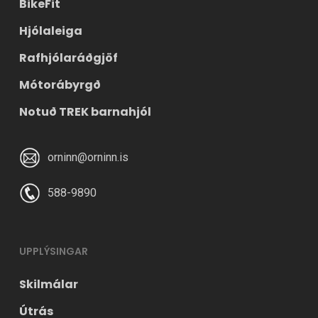
BikeFit
Hjólaleiga
Rafhjólaráðgjöf
Mótorábyrgð
Notuð TREK barnahjól
orninn@orninn.is
588-9890
UPPLÝSINGAR
Skilmálar
Útrás