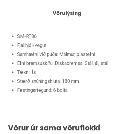
Vörulýsing
SM-RT86
Fjallhjól/vegur
Samhæfni við púða: Málmur, plastefni
Efni bremsuskífu: Diskabremsa: Stál, ál, stál
Tækni: Ís
Stærð snúningshluta: 180 mm
Festingartegund: 6 bolta
Vörur úr sama vöruflokki