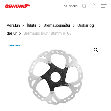
Matse
Fara
Icelandic
í
leit
Loka
aðalefni
valmyn
Loka
Verslun
Íhlutir
Bremsubúnaður
Diskar og
leit
dælur
Bremsudiskur 180mm RT86