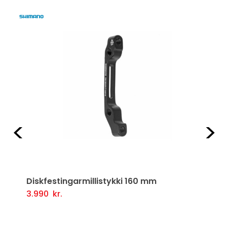
Fyrri
Næ
Diskfestingarmillistykki 160 mm
3.990
kr.
Setja Í Körfu