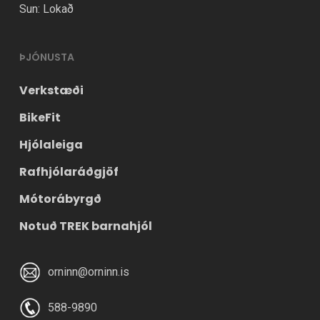
Sun: Lokað
ÞJÓNUSTA
Verkstæði
BikeFit
Hjólaleiga
Rafhjólaráðgjöf
Mótorábyrgð
Notuð TREK barnahjól
orninn@orninn.is
588-9890