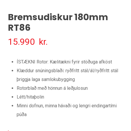
Bremsudiskur 180mm
RT86
15.990
kr.
ÍSTÆKNI Rotor: Kælitækni fyrir stöðuga afköst
Klæddur snúningsblaði: ryðfrítt stál/ál/ryðfrítt stál
þriggja laga samlokubygging
Rotorblað með hönnun á leðjulosun
Létt/hitaþolin
Minni dofnun, minna hávaði og lengri endingartími
púða