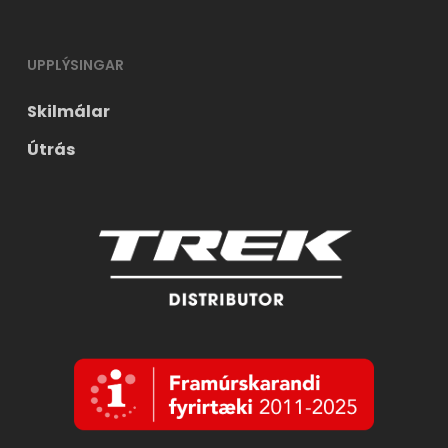
UPPLÝSINGAR
Skilmálar
Útrás