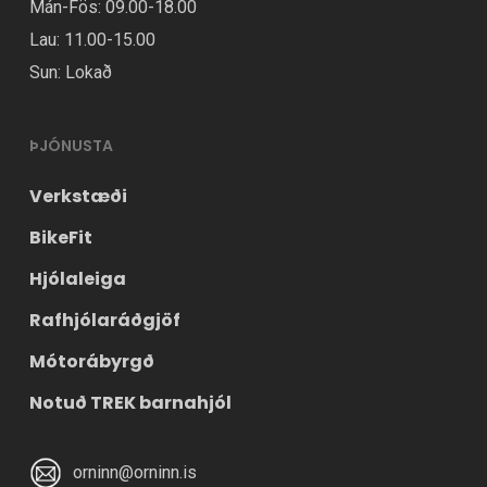
Mán-Fös: 09.00-18.00
Lau: 11.00-15.00
Sun: Lokað
ÞJÓNUSTA
Verkstæði
BikeFit
Hjólaleiga
Rafhjólaráðgjöf
Mótorábyrgð
Notuð TREK barnahjól
orninn@orninn.is