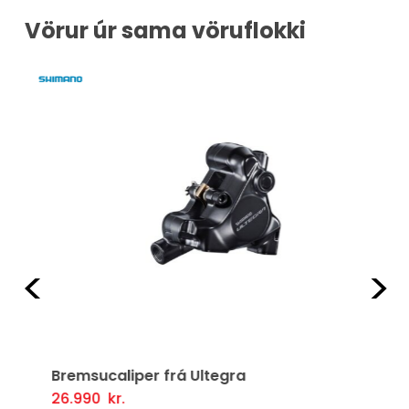
Vörur úr sama vöruflokki
Fyrri
Næ
Bremsucaliper frá Ultegra
26.990
kr.
Setja Í Körfu