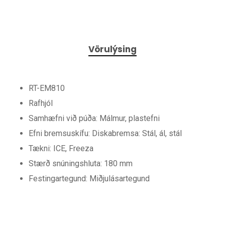
Vörulýsing
RT-EM810
Rafhjól
Samhæfni við púða: Málmur, plastefni
Efni bremsuskífu: Diskabremsa: Stál, ál, stál
Tækni: ICE, Freeza
Stærð snúningshluta: 180 mm
Festingartegund: Miðjulásartegund