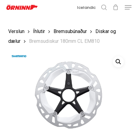
Matse
Fara
Icelandic
í
leit
Loka
aðalefni
valmyn
Loka
Verslun
Íhlutir
Bremsubúnaður
Diskar og
leit
dælur
Bremsudiskur 180mm CL EM810