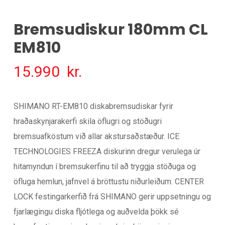
Bremsudiskur 180mm CL
EM810
15.990
kr.
SHIMANO RT-EM810 diskabremsudiskar fyrir
hraðaskynjarakerfi skila öflugri og stöðugri
bremsuafköstum við allar akstursaðstæður. ICE
TECHNOLOGIES FREEZA diskurinn dregur verulega úr
hitamyndun í bremsukerfinu til að tryggja stöðuga og
öfluga hemlun, jafnvel á bröttustu niðurleiðum. CENTER
LOCK festingarkerfið frá SHIMANO gerir uppsetningu og
fjarlægingu diska fljótlega og auðvelda þökk sé