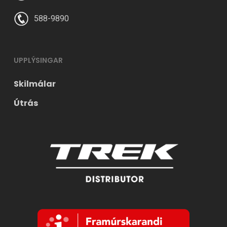
588-9890
UPPLÝSINGAR
Skilmálar
Útrás