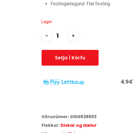
Festingartegund: Flat festing
Lager
Setja Í Körfu
4.94
3
Miðað við
6
greiðslur á
17,25
% vöxtum.
Vörunúmer:
0100638693
Aðeins
3
% lántökugjald og
95
kr. færslugjald á mánuð
Flokkur:
Diskar og dælur
Árleg hlutfallstala kostnaður:
42,75
%.
Heildarkostnaður:
29.680
kr.