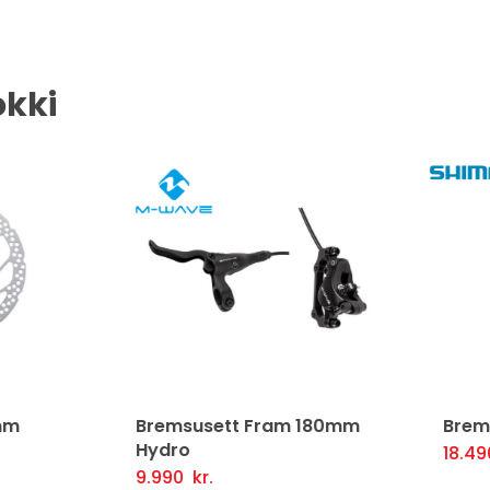
okki
msusett Fram 180mm
Bremsudiskur 203mm R
ro
18.490
kr.
Setja Í Körfu
Fljótlegt y
90
kr.
tja Í Körfu
Fljótlegt yfirlit