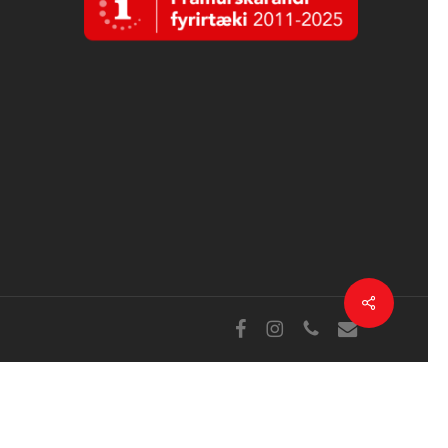
Deila
Facebook
Instagram
sími
tölvupóstur