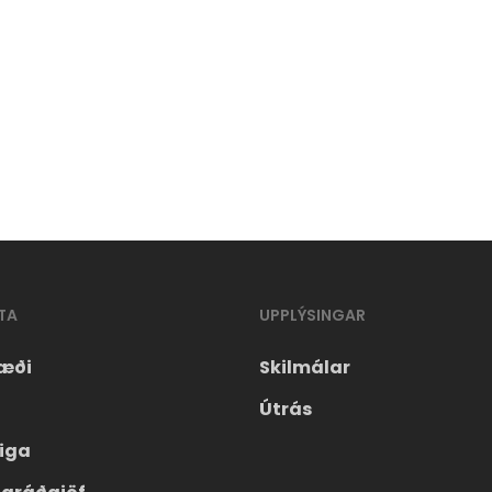
TA
UPPLÝSINGAR
æði
Skilmálar
Útrás
eiga