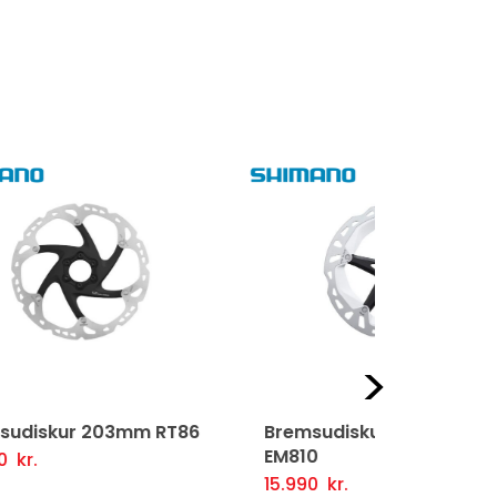
Næst
T86
Bremsudiskur 180mm CL
Diskabrem
EM810
Svartur
firlit
15.990
kr.
8.490
kr.
Setja Í Körfu
Fljótlegt yfirlit
Setja Í Kör