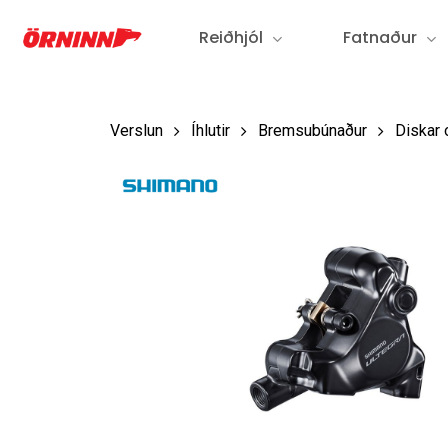
Fara
Reiðhjól
Fatnaður
í
aðalefni
Verslun
Íhlutir
Bremsubúnaður
Diskar 