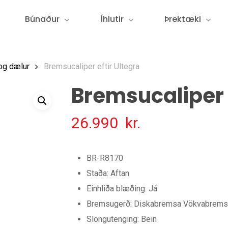
Búnaður
Íhlutir
Þrektæki
og dælur
Bremsucaliper eftir Ultegra
Bremsucaliper E
26.990
kr.
BR-R8170
Staða: Aftan
Einhliða blæðing: Já
Bremsugerð: Diskabremsa Vökvabrems
Slöngutenging: Bein