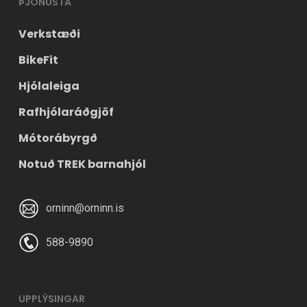
ÞJÓNUSTA
Verkstæði
BikeFit
Hjólaleiga
Rafhjólaráðgjöf
Mótorábyrgð
Notuð TREK barnahjól
orninn@orninn.is
588-9890
UPPLÝSINGAR