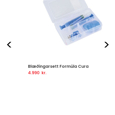
Fyrri
Næ
Blæðingarsett Formúla Cura
4.990
kr.
Frekari Upplýsingar