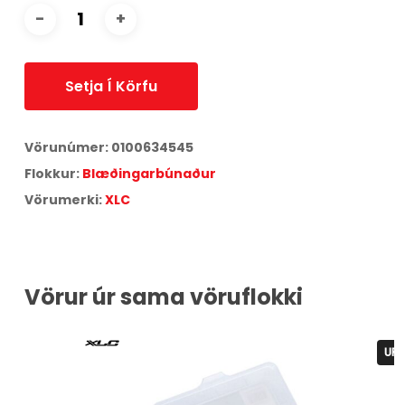
Setja Í Körfu
Vörunúmer:
0100634545
Flokkur:
Blæðingarbúnaður
Vörumerki:
XLC
Vörur úr sama vöruflokki
UPPSELT