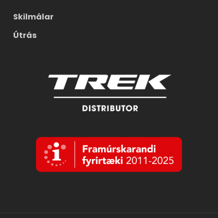
Skilmálar
Útrás