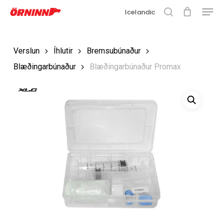
Matse
Fara
Icelandic
í
leit
Loka
aðalefni
valmyn
Loka
Verslun
Íhlutir
Bremsubúnaður
leit
Blæðingarbúnaður
Blæðingarbúnaður Promax