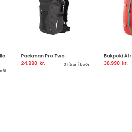
kman Pro Two
Bakpoki Atrack – 45L
990
kr.
36.990
kr.
Þessi
Þessi
lmöguleikarar
Fljótlegt yfirlit
Valmöguleikarar
Fljót
3 lítrar í boði
5 lítrar 
vara
vara
er
er
í
í
boði
boði
í
í
mörgum
mörgu
útgáfum.
útgáfum