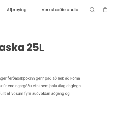
leit
Afþreying
Verkstæði
Icelandic
Karfan þín er tóm.
aska 25L
trager ferðabakpokinn gerir það að leik að koma
ur úr endingargóðu efni sem þola álag daglegs
 fullt af vösum fyrir auðveldan aðgang og