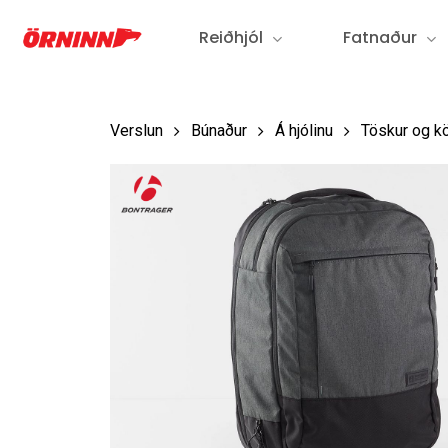
Fara
Reiðhjól
Fatnaður
í
aðalefni
Verslun
Búnaður
Á hjólinu
Töskur og kö