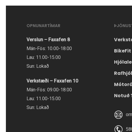
Hægt
er
OPNUNARTÍMAR
ÞJÓNUS
að
velja
Verkst
Verslun – Faxafen 8
valmöguleikana
Mán-Fös: 10.00-18.00
BikeFit
á
Lau: 11.00-15.00
Hjólal
vörusíðunni.
Sun: Lokað
Rafhjó
Verkstæði – Faxafen 10
Mótor
Mán-Fös: 09.00-18.00
Notuð 
Lau: 11.00-15.00
Sun: Lokað
or
58