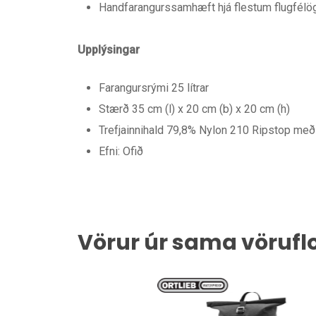
Handfarangurssamhæft hjá flestum flugfél
Upplýsingar
Farangursrými 25 lítrar
Stærð 35 cm (l) x 20 cm (b) x 20 cm (h)
Trefjainnihald 79,8% Nylon 210 Ripstop með
Efni: Ofið
Vörur úr sama vörufl