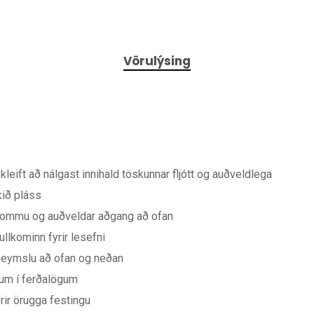
Vörulýsing
kleift að nálgast innihald töskunnar fljótt og auðveldlega
kið pláss
17 tommu og auðveldar aðgang að ofan
ullkominn fyrir lesefni
geymslu að ofan og neðan
gum í ferðalögum
rir örugga festingu