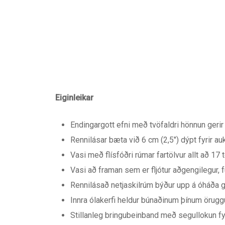
Eiginleikar
Endingargott efni með tvöfaldri hönnun gerir 
Rennilásar bæta við 6 cm (2,5") dýpt fyrir au
Vasi með flísfóðri rúmar fartölvur allt að 
Vasi að framan sem er fljótur aðgengilegur, f
Rennilásað netjaskilrúm býður upp á óháða 
Innra ólakerfi heldur búnaðinum þínum örug
Stillanleg bringubeinband með segullokun fy