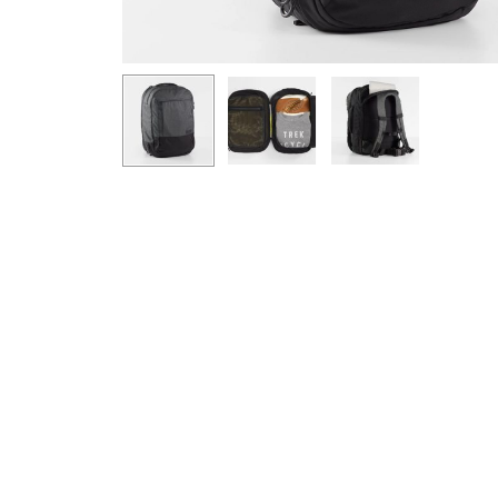
Ýttu á Enter til að leita eða ESC til að loka