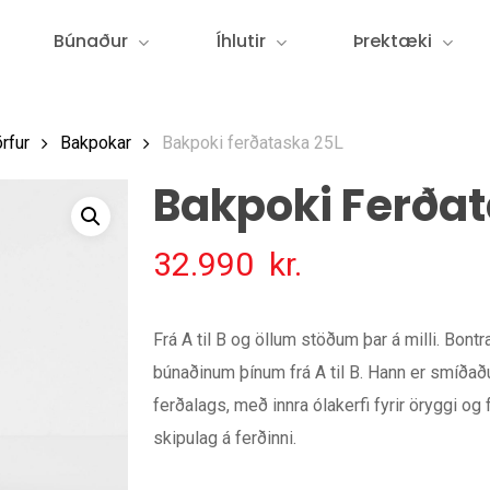
Búnaður
Íhlutir
Þrektæki
rfur
Bakpokar
Bakpoki ferðataska 25L
Bakpoki Ferðat
32.990
kr.
Frá A til B og öllum stöðum þar á milli. Bon
búnaðinum þínum frá A til B. Hann er smíðað
ferðalags, með innra ólakerfi fyrir öryggi og
skipulag á ferðinni.