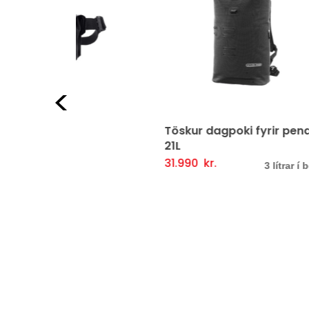
Fyrri
Töskur dagpoki fyrir pendla
Pac
21L
24.
Va
31.990
kr.
Þessi
ljótlegt yfirlit
Valmöguleikarar
Fljótlegt yfirlit
3 lítrar í boði
vara
er
í
boði
í
mörgum
útgáfum.