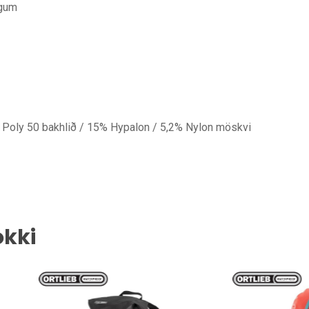
ögum
 Poly 50 bakhlið / 15% Hypalon / 5,2% Nylon möskvi
okki
U