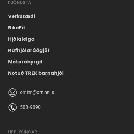
ÞJÓNUSTA
Verkstæði
BikeFit
Hjólaleiga
Rafhjólaráðgjöf
Mótorábyrgð
Notuð TREK barnahjól
orninn@orninn.is
588-9890
UPPLÝSINGAR