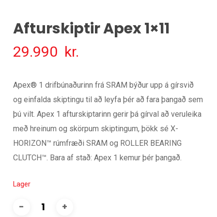
Afturskiptir Apex 1×11
29.990
kr.
Apex® 1 drifbúnaðurinn frá SRAM býður upp á gírsvið
og einfalda skiptingu til að leyfa þér að fara þangað sem
þú vilt. Apex 1 afturskiptarinn gerir þá gírval að veruleika
með hreinum og skörpum skiptingum, þökk sé X-
HORIZON™ rúmfræði SRAM og ROLLER BEARING
CLUTCH™. Bara af stað: Apex 1 kemur þér þangað.
Lager