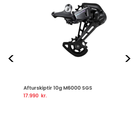
Fyrri
Næ
Afturskiptir 10g M6000 SGS
17.990
kr.
Setja Í Körfu