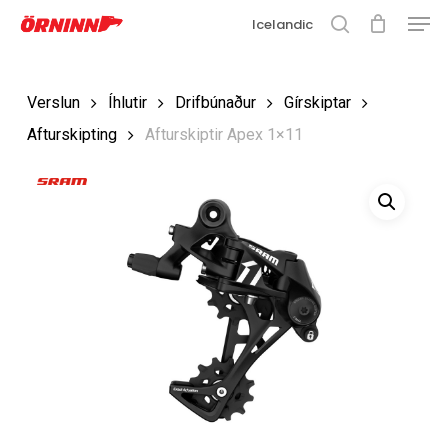
Matse
Fara
Icelandic
í
leit
Loka
aðalefni
valmyn
Loka
Verslun
Íhlutir
Drifbúnaður
Gírskiptar
leit
Afturskipting
Afturskiptir Apex 1×11