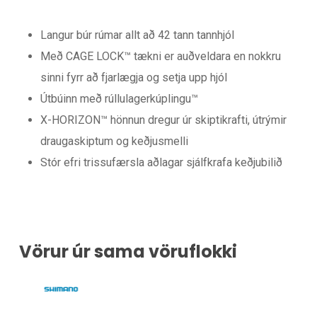
Langur búr rúmar allt að 42 tann tannhjól
Með CAGE LOCK™ tækni er auðveldara en nokkru
sinni fyrr að fjarlægja og setja upp hjól
Útbúinn með rúllulagerkúplingu™
X-HORIZON™ hönnun dregur úr skiptikrafti, útrýmir
draugaskiptum og keðjusmelli
Stór efri trissufærsla aðlagar sjálfkrafa keðjubilið
Vörur úr sama vöruflokki