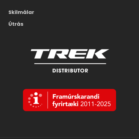
Skilmálar
Útrás