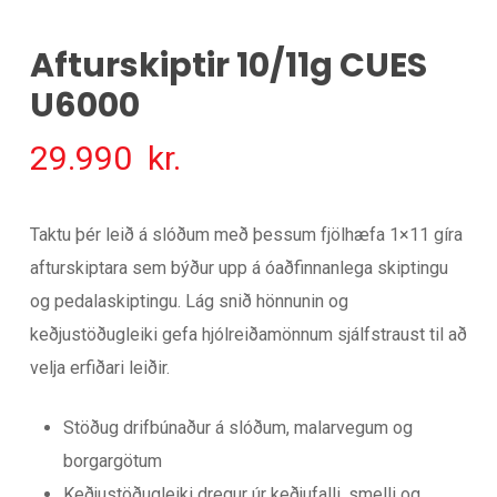
Afturskiptir 10/11g CUES
U6000
29.990
kr.
Taktu þér leið á slóðum með þessum fjölhæfa 1×11 gíra
afturskiptara sem býður upp á óaðfinnanlega skiptingu
og pedalaskiptingu. Lág snið hönnunin og
keðjustöðugleiki gefa hjólreiðamönnum sjálfstraust til að
velja erfiðari leiðir.
Stöðug drifbúnaður á slóðum, malarvegum og
borgargötum
Keðjustöðugleiki dregur úr keðjufalli, smelli og