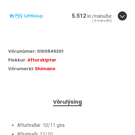
5.512
kr./mánuður
(
6
mánuðir)
6
mánuðir.
3
6
Miðað við
6
greiðslur á
17,25
% vöxtum.
Vörunúmer:
0100645201
Aðeins
3,36
% lántökugjald og
95
kr. færslugjald á mánuði.
Flokkur:
Afturskiptar
Árleg hlutfallstala kostnaður:
42,75
%.
Heildarkostnaður:
33.072
kr.
Vörumerki:
Shimano
Vörulýsing
Afturhraðar: 10/11 gíra
Afturhraði: 11/10