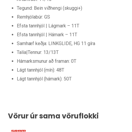
Tegund: Bein viðhengi (skuggi+)
Remhjólabúr: GS
Efsta tannhjól | Lágmark – 11T
Efsta tannhjól | Hámark – 11T
Samhæf keðja: LINKGLIDE, HG 11 gíra
Talía|Tennur: 13/13T
Hámarksmunur að framan: 0T
Lágt tannhjól (mín): 48T
Lágt tannhjól (hámark): 50T
Vörur úr sama vöruflokki