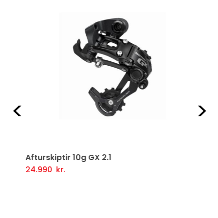
Fyrri
Næ
Afturskiptir 10g GX 2.1
24.990
kr.
Setja Í Körfu