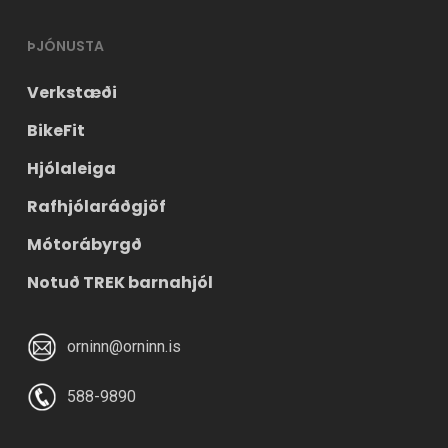
ÞJÓNUSTA
Verkstæði
BikeFit
Hjólaleiga
Rafhjólaráðgjöf
Mótorábyrgð
Notuð TREK barnahjól
orninn@orninn.is
588-9890