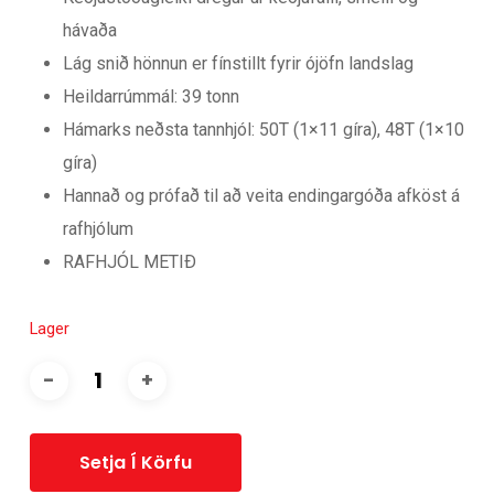
hávaða
Lág snið hönnun er fínstillt fyrir ójöfn landslag
Heildarrúmmál: 39 tonn
Hámarks neðsta tannhjól: 50T (1×11 gíra), 48T (1×10
gíra)
Hannað og prófað til að veita endingargóða afköst á
rafhjólum
RAFHJÓL METIÐ
Lager
Setja Í Körfu