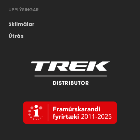
UPPLÝSINGAR
Skilmálar
Útrás