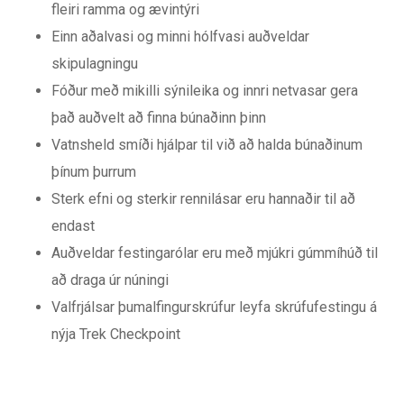
fleiri ramma og ævintýri
Einn aðalvasi og minni hólfvasi auðveldar
skipulagningu
Fóður með mikilli sýnileika og innri netvasar gera
það auðvelt að finna búnaðinn þinn
Vatnsheld smíði hjálpar til við að halda búnaðinum
þínum þurrum
Sterk efni og sterkir rennilásar eru hannaðir til að
endast
Auðveldar festingarólar eru með mjúkri gúmmíhúð til
að draga úr núningi
Valfrjálsar þumalfingurskrúfur leyfa skrúfufestingu á
nýja Trek Checkpoint