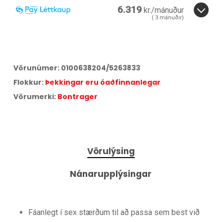
6.319
kr./mánuður
(
3
mánuðir)
3
mánuðir.
3
Miðað við
3
greiðslur á
17,25
% vöxtum.
Vörunúmer:
0100638204/5263833
Aðeins
1,2
% lántökugjald og
95
kr. færslugjald á mánuði.
Flokkur:
Þekkingar eru óaðfinnanlegar
Árleg hlutfallstala kostnaður:
42,75
%.
Heildarkostnaður:
18.956
kr.
Vörumerki:
Bontrager
Vörulýsing
Nánarupplýsingar
Fáanlegt í sex stærðum til að passa sem best við