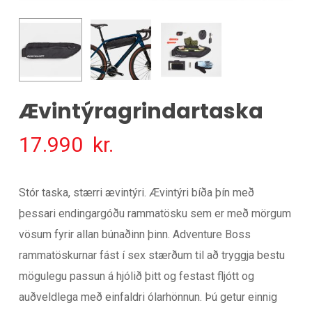
Ævintýragrindartaska
17.990
kr.
Stór taska, stærri ævintýri. Ævintýri bíða þín með
þessari endingargóðu rammatösku sem er með mörgum
vösum fyrir allan búnaðinn þinn. Adventure Boss
rammatöskurnar fást í sex stærðum til að tryggja bestu
mögulegu passun á hjólið þitt og festast fljótt og
auðveldlega með einfaldri ólarhönnun. Þú getur einnig