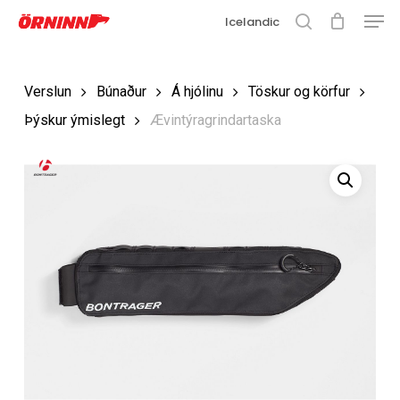
Matse
Fara
Icelandic
í
leit
Loka
aðalefni
valmyn
Loka
Verslun
Búnaður
Á hjólinu
Töskur og körfur
leit
Þýskur ýmislegt
Ævintýragrindartaska