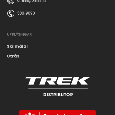
orninn@orninn.is
588-9890
UPPLÝSINGAR
Skilmálar
Útrás