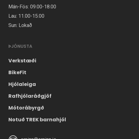
Mán-Fös: 09.00-18.00
Lau: 11.00-15.00
Sun: Lokað
ÞJÓNUSTA
Verkstæði
BikeFit
Hjólaleiga
Rafhjólaráðgjöf
Mótorábyrgð
Notuð TREK barnahjól