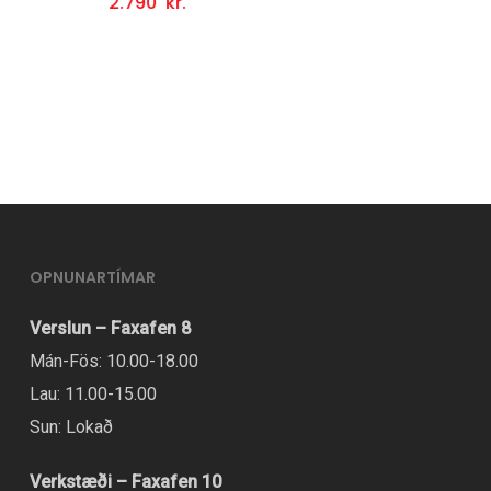
2.790
kr.
Setja Í Körfu
OPNUNARTÍMAR
Verslun – Faxafen 8
Mán-Fös: 10.00-18.00
Lau: 11.00-15.00
Sun: Lokað
Verkstæði – Faxafen 10