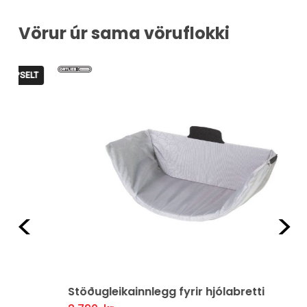
Vörur úr sama vöruflokki
LT
Fyrri
Næ
Stöðugleikainnlegg fyrir hjólabretti