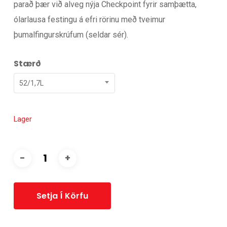
parað þær við alveg nýja Checkpoint fyrir samþætta,
ólarlausa festingu á efri rörinu með tveimur
þumalfingurskrúfum (seldar sér).
Stærð
52/1,7L
Lager
Setja Í Körfu